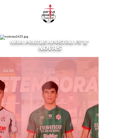
NOIA PORTUS APOSTOLI FS
"
B
"
NOVAS
Jul 24