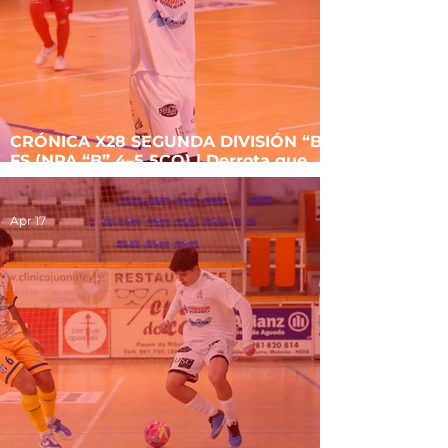
CRÓNICA X28 SEGUNDA DIVISIÓN “B”
FS (NPA “B” 4–5 5CO) | Derrota que
complica o PlayOff
Apr 17