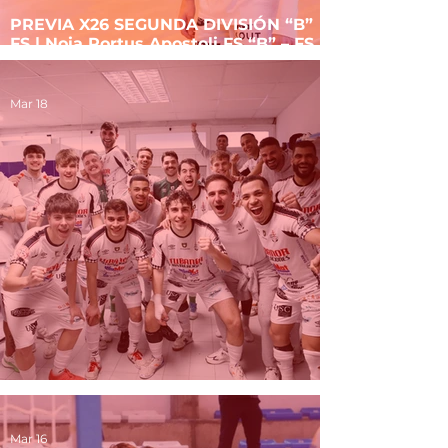
PREVIA X26 SEGUNDA DIVISIÓN “B”
FS | Noia Portus Apostoli FS “B” – FS
Salamanca | Duelo clave polo PlayOff
Mar 18
O Noia está de moda
Mar 16