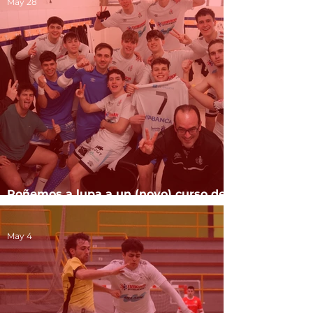
May 28
Poñemos a lupa a un (novo) curso de
récord do Filial
May 4