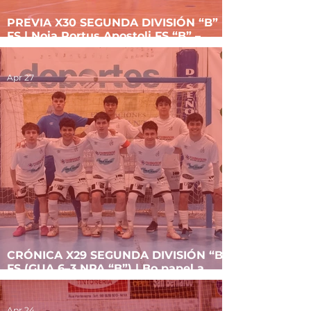
PREVIA X30 SEGUNDA DIVISIÓN “B”
FS | Noia Portus Apostoli FS “B” –
ADC Lugo Sala | Peche á temporada
en Outes
Apr 27
CRÓNICA X29 SEGUNDA DIVISIÓN “B”
FS (GUA 6–3 NPA “B”) | Bo papel a
pesar das circunstancias
Apr 24