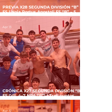
PREVIA X28 SEGUNDA DIVISIÓN “B”
FS | Noia Portus Apostoli FS “B” – 5
Coruña FS | Antepenúltima data polo
PlayOff
Apr 13
CRÓNICA X27 SEGUNDA DIVISIÓN “B”
FS (VIL 4–7 NPA “B”) | Tres puntos
para seguir enganchados ao PlayOff
Apr 10