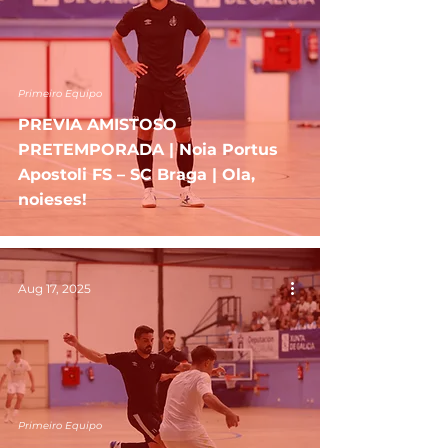
Primeiro Equipo
PREVIA AMISTOSO
PRETEMPORADA | Noia Portus
Apostoli FS – SC Braga | Ola,
noieses!
Aug 17, 2025
Primeiro Equipo