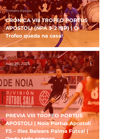
Primeiro Equipo
CRÓNICA VIII TROFEO PORTUS
APOSTOLI (NPA 3–2 IBP) | O
Trofeo queda na casa!
Aug 28, 2025
Primeiro Equipo
PREVIA VIII TROFEO PORTUS
APOSTOLI | Noia Portus Apostoli
FS – Illes Balears Palma Futsal |
Onde todo comeza