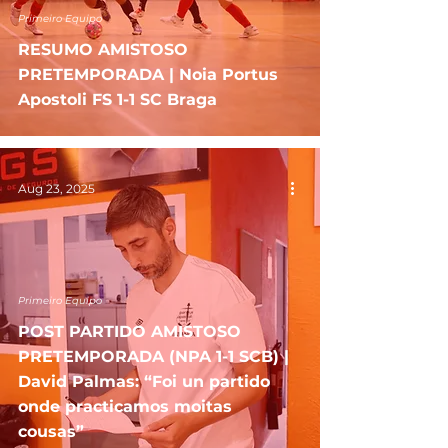
Primeiro Equipo
RESUMO AMISTOSO
PRETEMPORADA | Noia Portus
Apostoli FS 1-1 SC Braga
Aug 23, 2025
Primeiro Equipo
POST PARTIDO AMISTOSO
PRETEMPORADA (NPA 1-1 SCB) |
David Palmas: “Foi un partido
onde practicamos moitas
cousas”