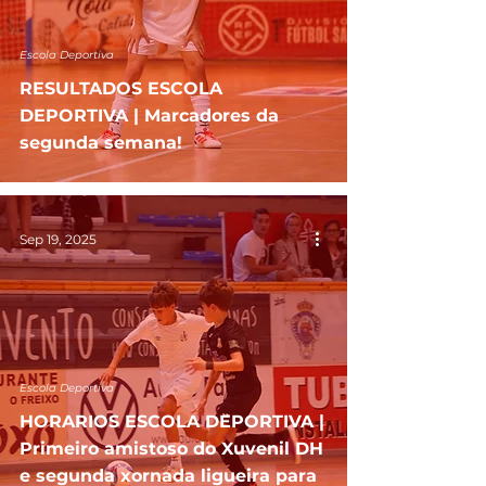
Escola Deportiva
RESULTADOS ESCOLA
DEPORTIVA | Marcadores da
segunda semana!
Sep 19, 2025
Escola Deportiva
HORARIOS ESCOLA DEPORTIVA |
Primeiro amistoso do Xuvenil DH
e segunda xornada ligueira para