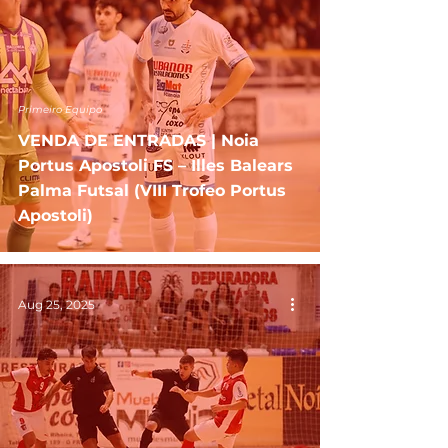
Primeiro Equipo
VENDA DE ENTRADAS | Noia
Portus Apostoli FS – Illes Balears
Palma Futsal (VIII Trofeo Portus
Apostoli)
Aug 25, 2025