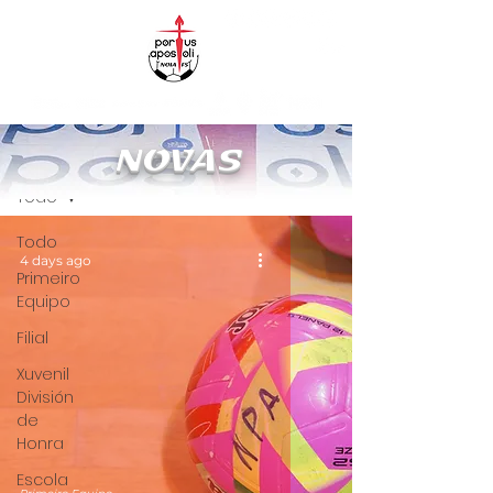
NOVAS
NOVAS
Todo
Todo
4 days ago
Primeiro
Equipo
Filial
Xuvenil
División
de
Honra
Escola