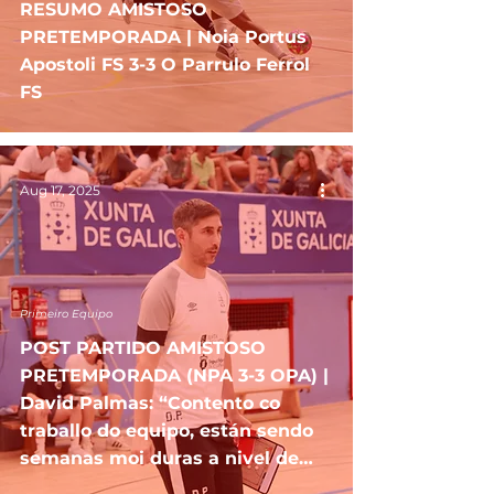
RESUMO AMISTOSO
PRETEMPORADA | Noia Portus
Apostoli FS 3-3 O Parrulo Ferrol
FS
Aug 17, 2025
Primeiro Equipo
POST PARTIDO AMISTOSO
PRETEMPORADA (NPA 3-3 OPA) |
David Palmas: “Contento co
traballo do equipo, están sendo
semanas moi duras a nivel de
carga de adestramentos”