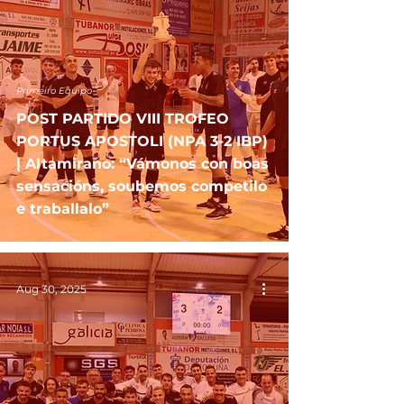
Primeiro Equipo
POST PARTIDO VIII TROFEO
PORTUS APOSTOLI (NPA 3-2 IBP)
| Altamirano: “Vámonos con boas
sensacións, soubemos competilo
e traballalo”
Aug 30, 2025