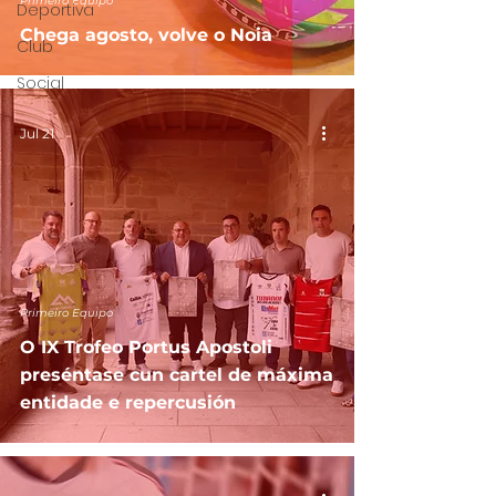
Primeiro Equipo
Deportiva
Chega agosto, volve o Noia
Club
Social
Jul 21
Primeiro Equipo
O IX Trofeo Portus Apostoli
preséntase cun cartel de máxima
entidade e repercusión