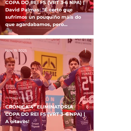
COPA DO REI FS (VRT 3-6 NPA) |
David Palmas: “É certo que
sufrimos un pouquiño máis do
que agardabamos, pero
obxectivo cumprido”
Nov 19, 2025
Primeiro Equipo
CRÓNICA 4ª ELIMINATORIA
COPA DO REI FS (VRT 3–6 NPA) |
A oitavos!