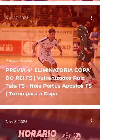
Nov 17, 2025
Primeiro Equipo
PREVIA 4ª ELIMINATORIA COPA
DO REI FS | Vulcanizados Ruiz
Tafa FS - Noia Portus Apostoli FS
| Turno para a Copa
Nov 5, 2025