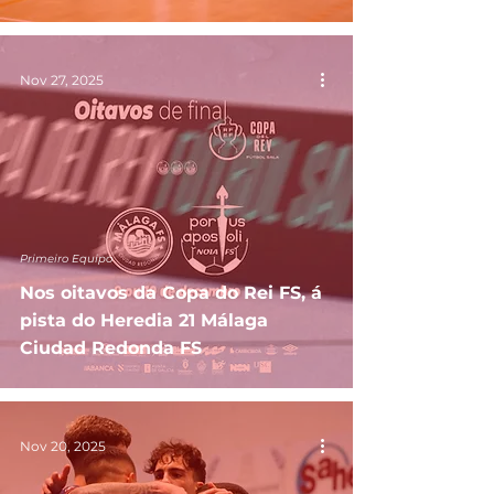
Nov 27, 2025
Primeiro Equipo
Nos oitavos da Copa do Rei FS, á
pista do Heredia 21 Málaga
Ciudad Redonda FS
Nov 20, 2025