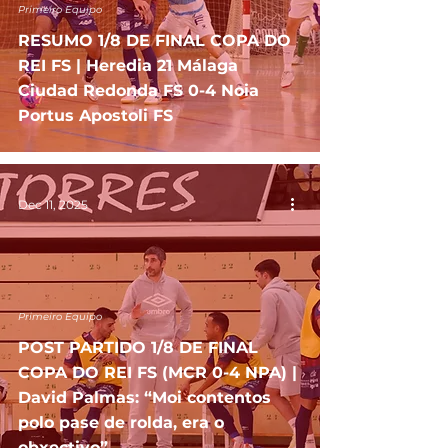
Primeiro Equipo
RESUMO 1/8 DE FINAL COPA DO
REI FS | Heredia 21 Málaga
Ciudad Redonda FS 0-4 Noia
Portus Apostoli FS
Dec 11, 2025
Primeiro Equipo
POST PARTIDO 1/8 DE FINAL
COPA DO REI FS (MCR 0-4 NPA) |
David Palmas: “Moi contentos
polo pase de rolda, era o
obxectivo”