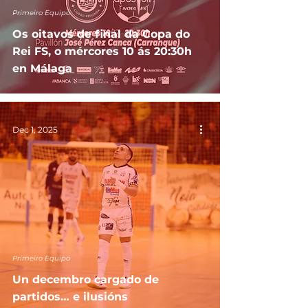
Primeiro Equipo
Os oitavos de final da Copa do
Rei FS, o mércores 10 ás 20:30h
en Málaga
Dec 1, 2025
Primeiro Equipo
Un decembro cargado de
partidos… e ilusións