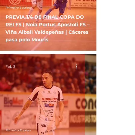
Primeiro Equipo
PREVIA 1/4 DE FINAL COPA DO
REI FS | Noia Portus Apostoli FS –
Viña Albali Valdepeñas | Cáceres
pasa polo Mourís
Feb 3
Primeiro Equipo