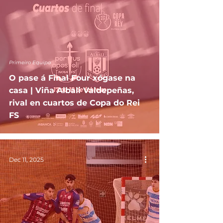
Primeiro Equipo
O pase á Final Four xógase na
casa | Viña Albali Valdepeñas,
rival en cuartos de Copa do Rei
FS
Dec 11, 2025