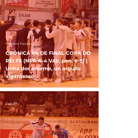
Feb 19
Primeiro Equipo
CRÓNICA 1/4 DE FINAL COPA DO
REI FS (NPA 4–4 VAV, pen. 4-5) |
Unha dor enorme, un orgullo
xigantesco
Feb 17