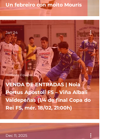
Un febreiro con moito Mourís
Jan 24
Primeiro Equipo
VENDA DE ENTRADAS | Noia
Portus Apostoli FS – Viña Albali
Valdepeñas (1/4 de final Copa do
Rei FS, mér. 18/02, 21:00h)
Dec 11, 2025