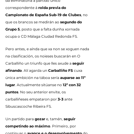
da eliminatoria a partido único 
correspondente á 
rolda previa do
Campionato de España Sub-19 de Clubes
, no 
que os brancos se medirán ao 
segundo do 
Grupo 5
, posto que a falta dunha xornada 
ocupa o CD Málaga Ciudad Redonda FS.
Pero antes, e aínda que xa non se xoguen nada 
na clasificación, os noieses buscarán en O 
Carballiño un triunfo que lles axude a 
seguir 
afinando
. Alí agarda un 
Carballiño FS
 cuxa 
única ambición na táboa sería 
auparse ao 11º 
lugar
. Actualmente sitúanse no 
12º con 32 
puntos
. No seu anterior envite, os 
carballiñeses empataron por 
3-3
 ante 
Sibuscascoche Ribeira FS.
Un partido para 
gozar 
e, tamén, 
seguir 
competindo ao máximo
. Primeiro, por 
continuar o 
avance e o desenvolvemento
 do 