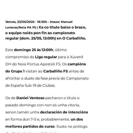
Venres, 23/05/2025 · 18:30h · Imaxe: Manuel 
Xa co título baixo o brazo, 
Lorenzo/Noia PA FS |
o equipo noiés pon fin ao campionato 
regular (dom. 25/05, 12:00h) en O Carballiño.
Este 
domingo 25 ás 12:00h
, último 
compromiso da 
Liga regular
 para o Xuvenil 
DH do Noia Portus Apostoli FS. Os 
campións 
do Grupo 1
 visitan ao 
Carballiño FS
 antes de 
afrontar o duelo da fase previa do Campionato 
de España Sub-19 de Clubes.
Os de 
Daniel Ventoso
 pecharon o título o 
pasado domingo con non só unha vitoria, 
senon tamén unha 
declaración de intencións
en forma dun 7-0 e, probablemente, 
un dos 
mellores partidos do curso
. Xusto no prólogo 