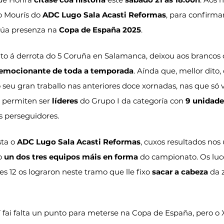
ao Mourís do 
ADC Lugo Sala Acasti Reformas
, para confirmar
úa presenza na 
Copa de España 2025
.
unto á derrota do 5 Coruña en Salamanca, deixou aos brancos 
emocionante de toda a temporada
. Aínda que, mellor dito,
o seu gran traballo nas anteriores doce xornadas, nas que só 
s permiten ser 
líderes
 do Grupo I da categoría con 
9 unidade
 perseguidores.
ta o 
ADC Lugo Sala Acasti Reformas
, cuxos resultados nos 
o 
un dos tres equipos máis en forma
 do campionato. Os luc
les 12 os lograron neste tramo que lle fixo 
sacar a cabeza
 da 
 fai falta un punto para meterse na Copa de España, pero o 