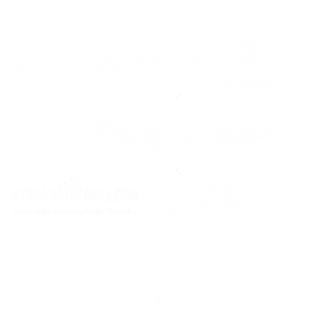
súas portas á
Noia
temporada 2026/2027
mell
agar
de 