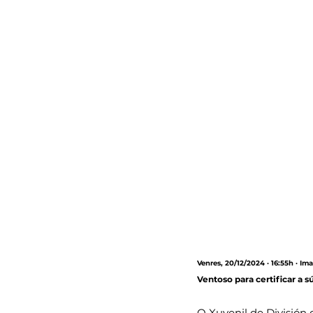
Venres, 20/12/2024 · 16:55h · I
Ventoso para certificar a s
O Xuvenil de División