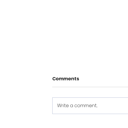
Comments
Write a comment...
O Noia Portus Apostoli FS