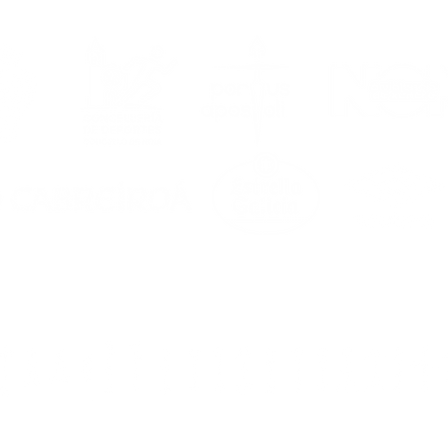
 Portus Apostoli FS | A
or cita estival
da por ti do 17 ao 21
agosto!