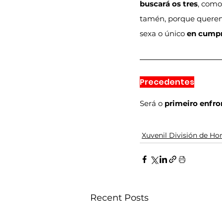
buscará os tres
, como
tamén, porque queren 
sexa o único 
en cumpr
Precedentes
Será o 
primeiro enfr
Xuvenil División de Ho
Recent Posts