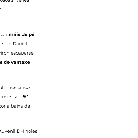
 
con 
máis de pé 
 os de Daniel 
viron escaparse 
s de vantaxe
últimos cinco 
enses son 
9º 
zona baixa da 
Xuvenil DH noiés 