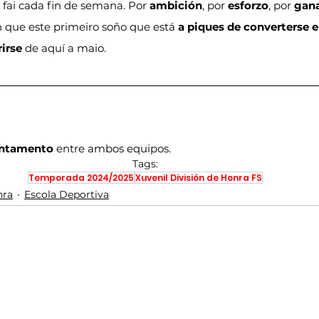
 fai cada fin de semana. Por 
ambición
, por 
esforzo
, por 
gana
que este primeiro soño que está 
a piques de converterse e
irse
 de aquí a maio.
ontamento
 entre ambos equipos.
Tags:
Temporada 2024/2025
Xuvenil División de Honra FS
nra
Escola Deportiva