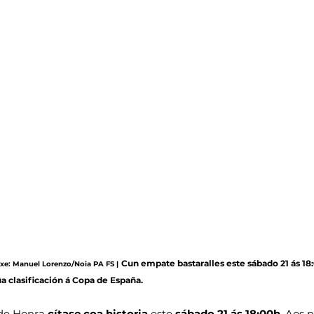
Cun empate bastaralles este sábado 21 ás 18
maxe: Manuel Lorenzo/Noia PA FS |
úa clasificación á Copa de España.
 de Honra 
cítase coa historia
 este 
sábado 21 ás 18:00h
. Aos n