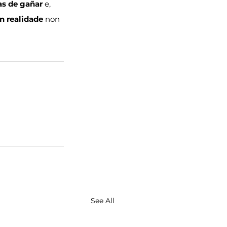
s de gañar
 e, 
n realidade
 non 
See All