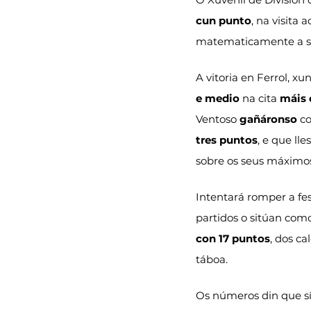
cun punto
, na visita 
matematicamente a s
A vitoria en Ferrol, x
e medio
 na cita 
máis 
Ventoso 
gañáronso
 c
tres puntos
, e que lle
sobre os seus máximos
Intentará romper a fes
partidos o sitúan com
con 17 puntos
, dos ca
táboa.
Os números din que sí