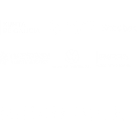
rubrica un convenio de
colaboración co
Academia Futsal
Ourense