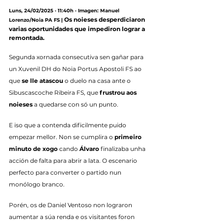
Luns, 24/02/2025 · 11:40h · Imagen: Manuel 
Os noieses desperdiciaron 
Lorenzo/Noia PA FS |
varias oportunidades que impediron lograr a 
remontada.
Segunda xornada consecutiva sen gañar para 
un Xuvenil DH do Noia Portus Apostoli FS ao 
que 
se lle atascou
 o duelo na casa ante o 
Sibuscascoche Ribeira FS, que 
frustrou aos 
noieses
 a quedarse con só un punto.
E iso que a contenda dificilmente puido 
empezar mellor. Non se cumplira o 
primeiro 
minuto de xogo
 cando 
Álvaro
 finalizaba unha 
acción de falta para abrir a lata. O escenario 
perfecto para converter o partido nun 
monólogo branco.
Porén, os de Daniel Ventoso non lograron 
aumentar a súa renda e os visitantes foron 