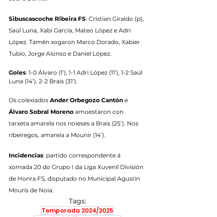
Sibuscascoche Ribeira FS
: Cristian Giraldo (p), 
Saúl Luna, Xabi García, Mateo López e Adri 
López. Tamén xogaron Marco Dorado, Xabier 
Tubío, Jorge Alonso e Daniel López.
Goles
: 1-0 Álvaro (1’), 1-1 Adri López (11’), 1-2 Saúl 
Luna (14’), 2-2 Brais (31’).
Os colexiados 
Ander Orbegozo Cantón
 e 
Álvaro Sobral Moreno
 amoestaron con 
tarxeta amarela nos noieses a Brais (25’). Nos 
ribeiregos, amarela a Mounir (14’).
Incidencias
: partido correspondente á 
xornada 20 do Grupo I da Liga Xuvenil División 
de Honra FS, disputado no Municipal Agustín 
Mourís de Noia.
Tags:
Temporada 2024/2025