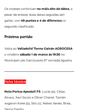
Os noieses continúan 
no máis alto da táboa
, a 
pesar de enlazar dúas datas seguidas sen 
gañar, con 
49 puntos e 4 de diferenza
 co 
segundo clasificado.
Próximo partido
Visita ao 
Valladolid Tierno Galván AGROCESA
o vindeiro 
sábado 1 de marzo ás 19:30
 no 
Municipal Lalo García pola 21ª xornada ligueira.
Ficha técnica
Noia Portus Apostoli FS
: Lucas (p), César, 
Álvaro, Xavi Souto e Oliver Chenel. Tamén 
xogaron Koke (p), Sito (c), Mateo Varela, Brais, 
Saúl e Danito.