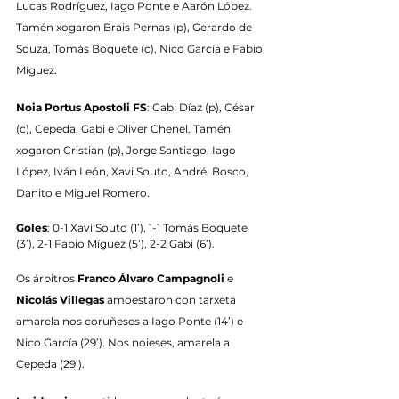
Lucas Rodríguez, Iago Ponte e Aarón López. 
Tamén xogaron Brais Pernas (p), Gerardo de 
Souza, Tomás Boquete (c), Nico García e Fabio 
Míguez.
Noia Portus Apostoli FS
: Gabi Díaz (p), César 
(c), Cepeda, Gabi e Oliver Chenel. Tamén 
xogaron Cristian (p), Jorge Santiago, Iago 
López, Iván León, Xavi Souto, André, Bosco, 
Danito e Miguel Romero.
Goles
: 0-1 Xavi Souto (1’), 1-1 Tomás Boquete 
(3’), 2-1 Fabio Míguez (5’), 2-2 Gabi (6’).
Os árbitros 
Franco Álvaro Campagnoli
 e 
Nicolás Villegas
 amoestaron con tarxeta 
amarela nos coruñeses a Iago Ponte (14’) e 
Nico García (29’). Nos noieses, amarela a 
Cepeda (29’).