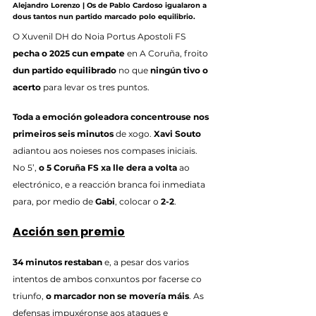
Alejandro Lorenzo | Os de Pablo Cardoso igualaron a 
dous tantos nun partido marcado polo equilibrio.
O Xuvenil DH do Noia Portus Apostoli FS 
pecha o 2025 cun empate
 en A Coruña, froito 
dun partido equilibrado
 no que 
ningún tivo o 
acerto
 para levar os tres puntos.
Toda a emoción goleadora concentrouse nos 
primeiros seis minutos
 de xogo. 
Xavi Souto
adiantou aos noieses nos compases iniciais. 
No 5’, 
o 5 Coruña FS xa lle dera a volta
 ao 
electrónico, e a reacción branca foi inmediata 
para, por medio de 
Gabi
, colocar o 
2-2
.
Acción sen premio
34 minutos restaban
 e, a pesar dos varios 
intentos de ambos conxuntos por facerse co 
triunfo, 
o marcador non se movería máis
. As 
defensas impuxéronse aos ataques e 