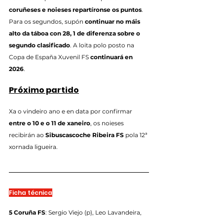
coruñeses e noieses repartíronse os puntos
. 
Para os segundos, supón 
continuar no máis 
alto da táboa con 28, 1 de diferenza sobre o 
segundo clasificado
. A loita polo posto na 
Copa de España Xuvenil FS 
continuará en 
2026
.
Próximo partido
Xa o vindeiro ano e en data por confirmar 
entre o 10 e o 11 de xaneiro
, os noieses 
recibirán ao 
Sibuscascoche Ribeira FS
 pola 12ª 
xornada ligueira.
Ficha técnica
5 Coruña FS
: Sergio Viejo (p), Leo Lavandeira, 