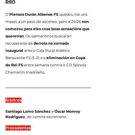
ben
O 
Piensos Durán Albense FS
 quedou hai uns 
meses a un paso do ascenso, pero a 25/26 
non 
comezou para eles coas boas sensacións que 
quererían
. Os salmantinos buscarán 
recuperarse da 
derrota na xornada 
inaugural
 ante o Caja Rural Atlético 
Benavente FS (5-2) e a 
eliminación en Copa 
do Rei FS
 entre semana contra o CD Spínola 
Chamartín madrileño.
Árbitros
Santiago Lomo Sánchez
 e 
Óscar Monroy 
Rodríguez
, do comité estremeño.
Precedentes