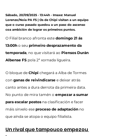
Sábado, 20/09/2025 · 13:44h · Imaxe: Manuel 
Lorenzo/Noia PA FS | Os de Chipi visitan a un equipo 
que o curso pasado quedou a un paso do ascenso 
coa ambición de lograr os primeiros puntos.
O Filial branco afronta este 
domingo 21 ás 
13:00h
 o seu 
primeiro desprazamento da 
temporada
, no que visitará ao 
Piensos Durán 
Albense FS
 pola 2ª xornada ligueira.
O bloque de 
Chipi
 chegará a Alba de Tormes 
con 
ganas de reivindicarse
 e deixar atrás 
canto antes a dura derrota da primeira data. 
No punto de mira tamén o 
empezar a sumar 
para escalar postos
 na clasificación e facer 
máis sinxelo ese 
proceso de adaptación
 no 
que aínda se atopa o equipo filialista.
Un rival que tampouco empezou 