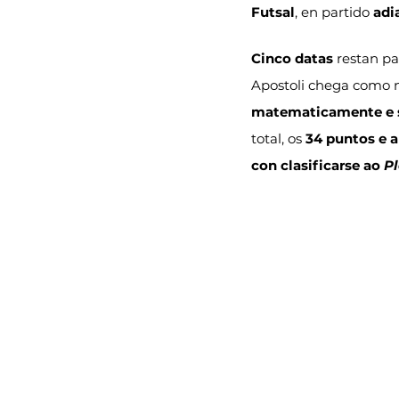
Futsal
, en partido 
adi
Cinco datas
 restan p
Apostoli chega como nu
matematicamente e s
total, os 
34 puntos e a
con clasificarse ao 
P