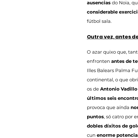
ausencias
 do Noia, qu
considerable exercici
fútbol sala.
Outra vez, antes d
O azar quixo que, tan
enfronten 
antes de 
Illes Balears Palma Fu
continental, o que obr
os de 
Antonio Vadillo
últimos seis encontr
provoca que aínda 
non
puntos
, só catro por 
dobles díxitos de gol
cun 
enorme potencial