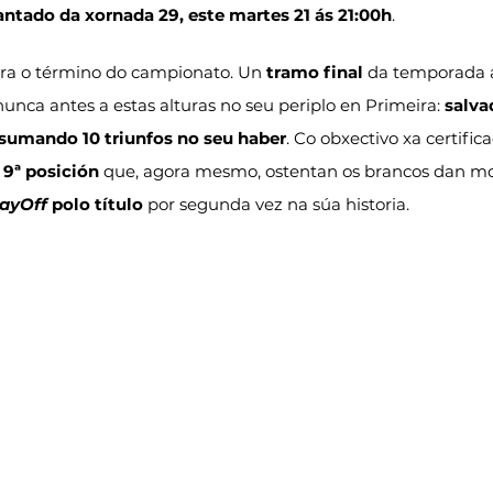
antado da xornada 29, este martes 21 ás 21:00h
.
ara o término do campionato. Un 
tramo final
 da temporada a
nca antes a estas alturas no seu periplo en Primeira: 
salva
umando 10 triunfos no seu haber
. Co obxectivo xa certifi
 9ª posición
 que, agora mesmo, ostentan os brancos dan mo
layOff
 polo título
 por segunda vez na súa historia.