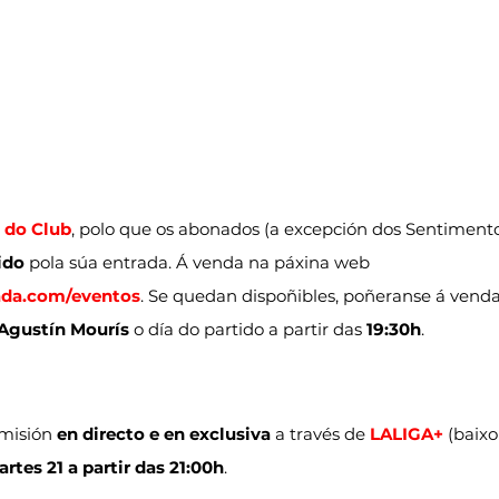
 do Club
, polo que os abonados (a excepción dos Sentiment
ido
 pola súa entrada. Á venda na páxina web 
ada.com/eventos
. Se quedan dispoñibles, poñeranse á venda
Agustín Mourís
 o día do partido a partir das 
19:30h
.
misión 
en directo e en exclusiva
 a través de 
LALIGA+
 (baixo
rtes 21 a partir das 21:00h
.