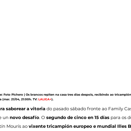
xe: Foto Pichero | Os brancos repiten na casa tres días despois, recibindo ao tricampi
(mar. 21/04, 21:00h. TV: 
LALIGA+
).
a saborear a vitoria
 do pasado sábado fronte ao Family Cash
e un 
novo desafío
. O 
segundo de cinco en 15 días
 para os d
ín Mourís ao 
vixente tricampión europeo e mundial Illes 