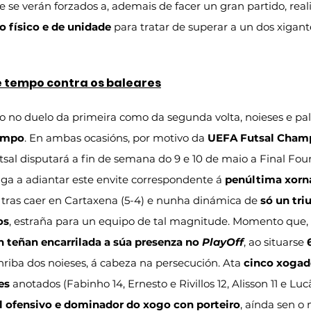
e se verán forzados a, ademais de facer un gran partido, real
o físico e de unidade
 para tratar de superar a un dos xigant
e tempo contra os baleares
to no duelo da primeira como da segunda volta, noieses e pa
tempo
. En ambas ocasións, por motivo da 
UEFA Futsal Cham
tsal disputará a fin de semana do 9 e 10 de maio a Final Fou
iga a adiantar este envite correspondente á 
penúltima xorn
 tras caer en Cartaxena (5-4) e nunha dinámica de 
só un tri
os
, estraña para un equipo de tal magnitude. Momento que,
 teñan encarrilada a súa presenza no 
PlayOff
, ao situarse 
enriba dos noieses, á cabeza na persecución. Ata 
cinco xogad
es
 anotados (Fabinho 14, Ernesto e Rivillos 12, Alisson 11 e Lu
 ofensivo e dominador do xogo con porteiro
, aínda sen 