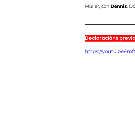
Müller, con 
Dennis
. D
Declaracións previ
https://youtu.be/-m