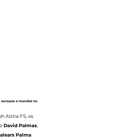
ón europeo e mundial no 
 Alzira FS, os 
e 
David Palmas
, 
Balears Palma 