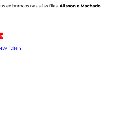
ous ex brancos nas súas filas, 
Alisson e Machado
.
as
fNWlTdRi4