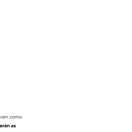
erven como 
serán as 