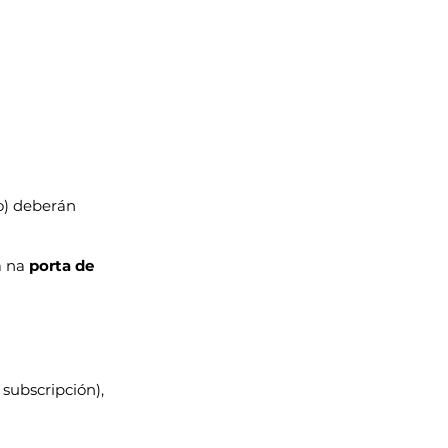
o) deberán 
 na 
porta de 
 subscripción), 