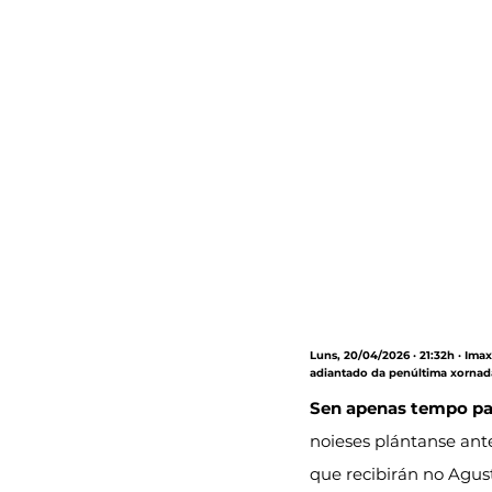
Luns, 20/04/2026 · 21:32h · Ima
adiantado da penúltima xornada 
Sen apenas tempo par
noieses plántanse ant
que recibirán no Agust