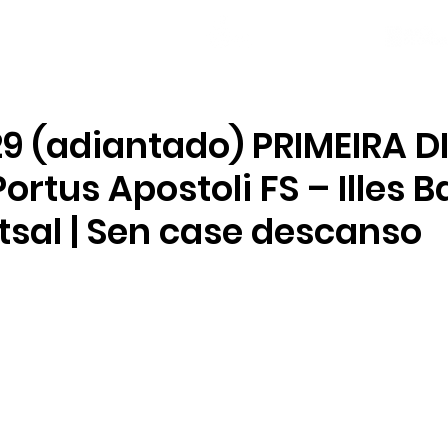
NOVAS
PLANTEL
LOCAL SOCIAL
9 (adiantado) PRIMEIRA D
Portus Apostoli FS – Illes 
sal | Sen case descanso