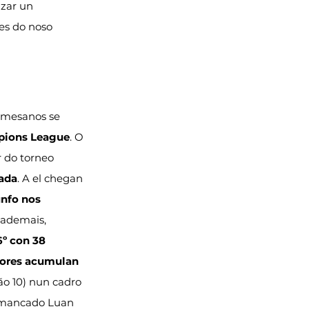
izar un 
es do noso 
lmesanos se 
pions League
. O 
r do torneo 
ada
. A el chegan 
unfo nos 
 ademais, 
6º con 38 
ores acumulan 
cão 10) nun cadro 
o mancado Luan 