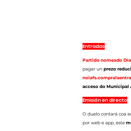
Entradas
Partido nomeado Día
pagar un 
prezo reduc
noiafs.compralaentr
acceso do Municipal 
Emisión en directo
O duelo contará coa e
por web e app, este 
ma