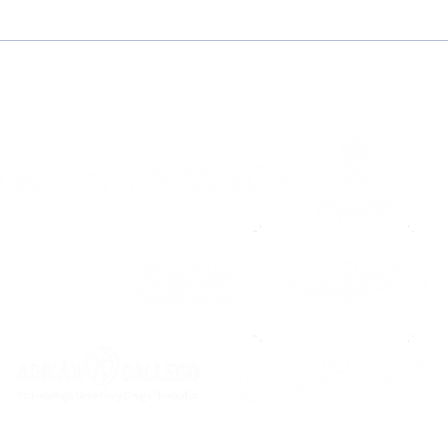
#TolosPorTi | Campaña
Poñ
de abonados temporada
(nov
2026/2027
do F