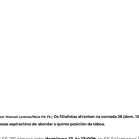
Os filialistas afrontan na xornada 28 (dom. 13
maxe: Manuel Lorenzo/Noia PA FS |
súas aspiracións de abordar a quinta posición da táboa.
 FS “B” tópase este 
domingo 13 ás 13:00h
 co FS Salamanca 