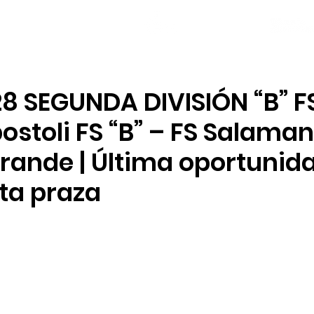
NOVAS
PLANTEL
LOCAL SOCIAL
8 SEGUNDA DIVISIÓN “B” FS
ostoli FS “B” – FS Salama
rande | Última oportunid
ta praza