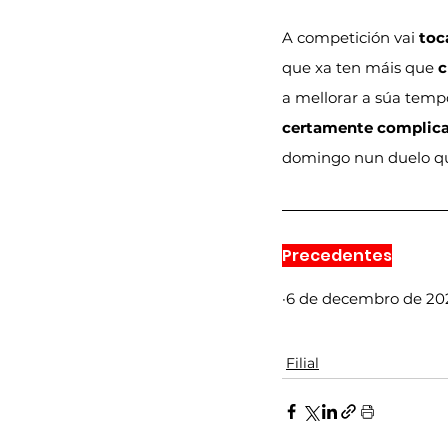
A competición vai 
toc
que xa ten máis que 
c
a mellorar a súa temp
certamente complic
domingo nun duelo q
Precedentes
·6 de decembro de 202
Filial