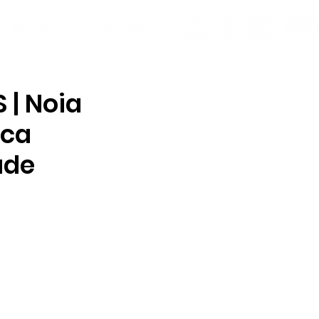
 | Noia
nca
ade