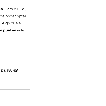
co
. Para o Filial, 
 de poder optar 
s
. Algo que é 
es puntos
 este 
-3 NPA “B”