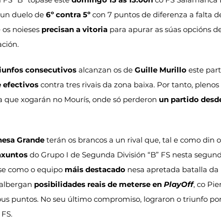
un duelo de 
6º contra 5º
 con 7 puntos de diferenza a falta d
 os noieses 
precisan a vitoria
 para apurar as súas opcións de
ación.
riunfos consecutivos
 alcanzan os de 
Guille Murillo
 este part
e efectivos
 contra tres rivais da zona baixa. Por tanto, plenos
a que xogarán no Mourís, onde só perderon 
un partido des
hesa Grande
 terán os brancos a un rival que, tal e como din 
nxuntos
 do Grupo I de Segunda División “B” FS nesta segunda
onse como o equipo 
máis destacado
 nesa apretada batalla da
 albergan 
posibilidades reais de meterse en 
PlayOff
, co Pi
ous puntos. No seu último compromiso, lograron o triunfo por
 FS.