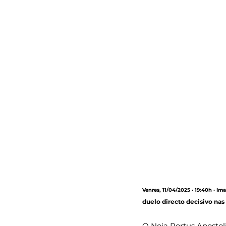
Venres, 11/04/2025 · 19:40h · I
duelo directo decisivo nas 
O Noia Portus Apostoli