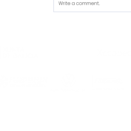
Write a comment...
Oliver Chenel, Cristian e
Mosquera realizarán a
pretemporada co
Primeiro Equipo