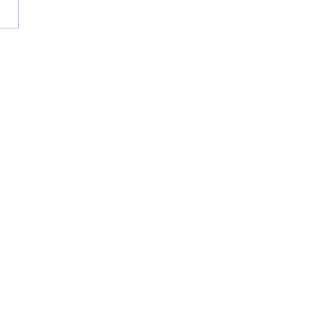
emos a lupa a un
o) curso de récord
ilial