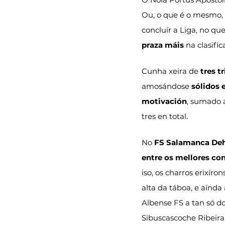
Ou, o que é o mesmo, 
concluír a Liga, no que
praza máis
 na clasific
Cunha xeira de 
tres t
amosándose 
sólidos 
motivación
, sumado 
tres en total.
No 
FS Salamanca De
entre os mellores co
iso, os charros erixír
alta da táboa, e aínda
Albense FS a tan só d
Sibuscascoche Ribeira