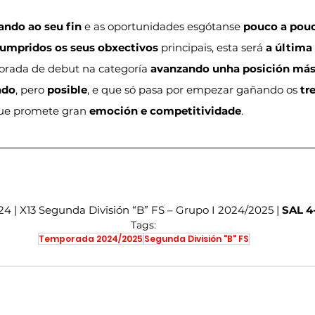
ando ao seu fin
 e as oportunidades esgótanse 
pouco a pou
umpridos os seus obxectivos
 principais, esta será 
a última
orada de debut na categoría 
avanzando unha posición má
ado
, pero 
posible
, e que só pasa por empezar gañando os 
tr
ue promete gran 
emoción e competitividade
.
4 | X13 Segunda División “B” FS – Grupo I 2024/2025 | 
SAL 4
Tags:
Temporada 2024/2025
Segunda División "B" FS