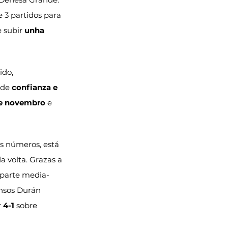
e 3 partidos para 
 subir 
unha 
ido, 
 de 
confianza e 
de novembro
 e 
os números, está 
 volta. Grazas a 
 parte media-
ensos Durán 
 
4-1
 sobre 