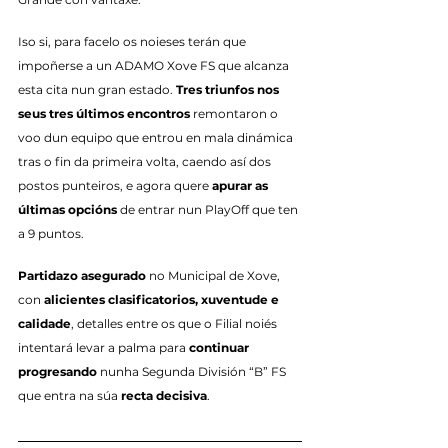
Iso si, para facelo os noieses terán que 
impoñerse a un ADAMO Xove FS que alcanza 
esta cita nun gran estado. 
Tres triunfos nos 
seus tres últimos encontros
 remontaron o 
voo dun equipo que entrou en mala dinámica 
tras o fin da primeira volta, caendo así dos 
postos punteiros, e agora quere 
apurar as 
últimas opcións
 de entrar nun PlayOff que ten 
a 9 puntos.
Partidazo asegurado
 no Municipal de Xove, 
con 
alicientes clasificatorios, xuventude e 
calidade
, detalles entre os que o Filial noiés 
intentará levar a palma para 
continuar 
progresando
 nunha Segunda División “B” FS 
que entra na súa 
recta decisiva
.