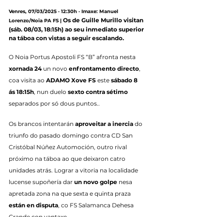
Venres, 07/03/2025 · 12:30h · Imaxe: Manuel 
Os de Guille Murillo visitan 
Lorenzo/Noia PA FS |
(sáb. 08/03, 18:15h) ao seu inmediato superior 
na táboa con vistas a seguir escalando.
O Noia Portus Apostoli FS “B” afronta nesta 
xornada 24
 un novo 
enfrontamento directo
, 
coa visita ao 
ADAMO Xove FS
 este 
sábado 8 
ás 18:15h
, nun duelo 
sexto contra sétimo
separados por só dous puntos..
Os brancos intentarán 
aproveitar a inercia
 do 
triunfo do pasado domingo contra CD San 
Cristóbal Núñez Automoción, outro rival 
próximo na táboa ao que deixaron catro 
unidades atrás. Lograr a vitoria na localidade 
lucense supoñería dar 
un novo golpe
 nesa 
apretada zona na que sexta e quinta praza 
están en disputa
, co FS Salamanca Dehesa 
Grande con vantaxe.