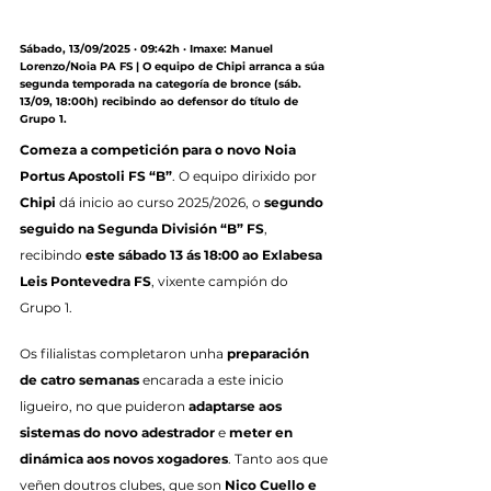
Sábado, 13/09/2025 · 09:42h · Imaxe: Manuel 
Lorenzo/Noia PA FS | O equipo de Chipi arranca a súa 
segunda temporada na categoría de bronce (sáb. 
13/09, 18:00h) recibindo ao defensor do título de 
Grupo 1.
Comeza a competición para o novo Noia 
Portus Apostoli FS “B”
. O equipo dirixido por 
Chipi
 dá inicio ao curso 2025/2026, o 
segundo 
seguido na Segunda División “B” FS
, 
recibindo 
este sábado 13 ás 18:00 ao Exlabesa 
Leis Pontevedra FS
, vixente campión do 
Grupo 1.
Os filialistas completaron unha 
preparación 
de catro semanas
 encarada a este inicio 
ligueiro, no que puideron 
adaptarse aos 
sistemas do novo adestrador
 e 
meter en 
dinámica aos novos xogadores
. Tanto aos que 
veñen doutros clubes, que son 
Nico Cuello e 