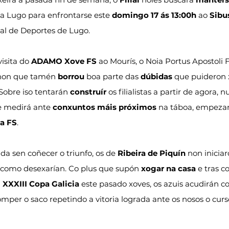
 a Lugo para enfrontarse este 
domingo 17 ás 13:00h
 ao 
Sibu
al de Deportes de Lugo.
visita do 
ADAMO Xove FS
 ao Mourís, o Noia Portus Apostoli 
enon que tamén 
borrou
 boa parte das 
dúbidas
 que puideron 
Sobre iso tentarán 
construír
 os filialistas a partir de agora, 
e medirá ante 
conxuntos máis próximos
 na táboa, empeza
a FS
.
nda sen coñecer o triunfo, os de 
Ribeira de Piquín
 non inicia
 como desexarían. Co plus que supón 
xogar na casa
 e tras 
 
XXXIII Copa Galicia
 este pasado xoves, os azuis acudirán co
omper o saco repetindo a vitoria lograda ante os nosos o cur