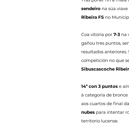
sendeiro
 na súa viaxe
Ribeira FS
 no Municip
Coa vitoria por 
7-3
 na 
gañou tres puntos, s
resultados anteriores. 
competición no que s
Sibuscascoche Ribeir
14º con 3 puntos
 e aí
á categoría de bronce
aos cuartos de final da
nubes
 para intentar r
territorio lucense.