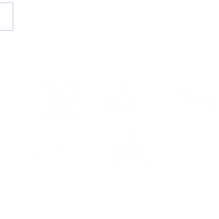
emos a lupa a un
o) curso de récord
ilial