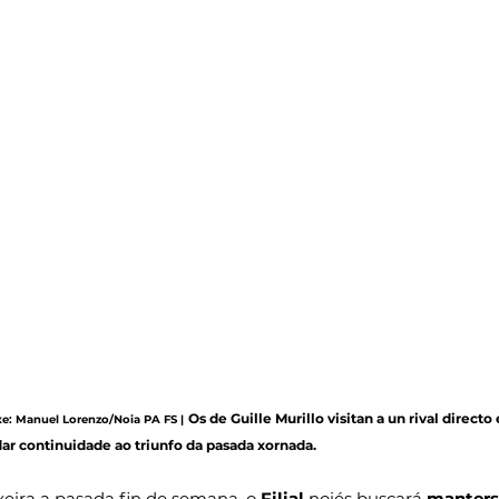
Os de Guille Murillo visitan a un rival directo
axe: Manuel Lorenzo/Noia PA FS |
dar continuidade ao triunfo da pasada xornada.
xeira a pasada fin de semana, o 
Filial
 noiés buscará 
manters