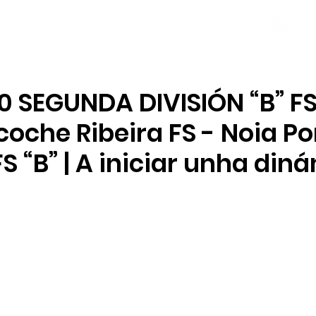
NOVAS
PLANTEL
LOCAL SOCIAL
0 SEGUNDA DIVISIÓN “B” FS
oche Ribeira FS - Noia Po
FS “B” | A iniciar unha din