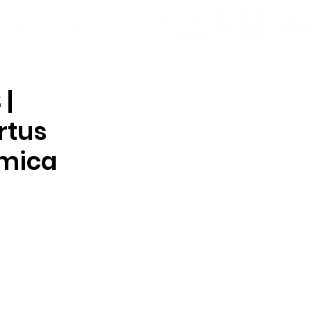
 |
rtus
ámica