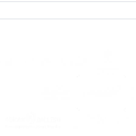
#TolosPorTi | Campaña
Poñ
de abonados temporada
(nov
2026/2027
do F