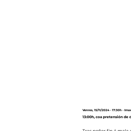
Venres, 15/11/2024 · 17:30h · Im
13:00h, coa pretensión de 
Tras poñer fin á mala 