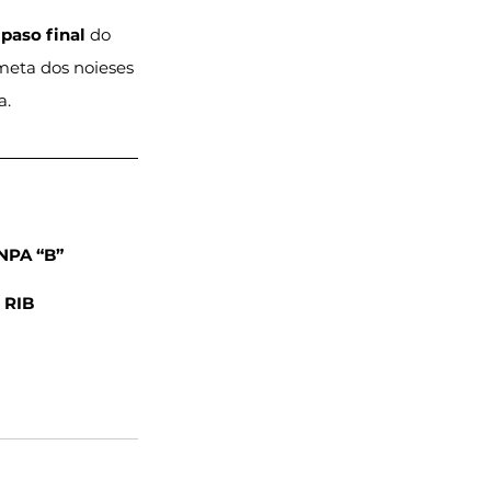
 
paso final
 do 
 meta dos noieses 
a.
 NPA “B”
 RIB