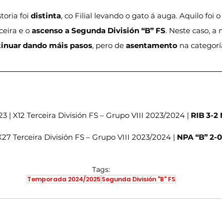
oria foi 
distinta
, co Filial levando o gato á auga. Aquilo foi o
eira e o 
ascenso a Segunda División “B” FS
. Neste caso, a
tinuar dando máis pasos
, pero de 
asentamento
 na categorí
 | X12 Terceira División FS – Grupo VIII 2023/2024 | 
RIB 3-2
X27 Terceira División FS – Grupo VIII 2023/2024 | 
NPA “B” 2-0
Tags:
Temporada 2024/2025
Segunda División "B" FS