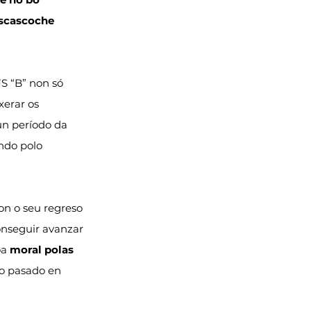
scascoche 
FS “B” non só 
xerar os 
nun período da 
ndo polo 
ron o seu regreso 
conseguir avanzar 
a 
moral polas 
so pasado en 