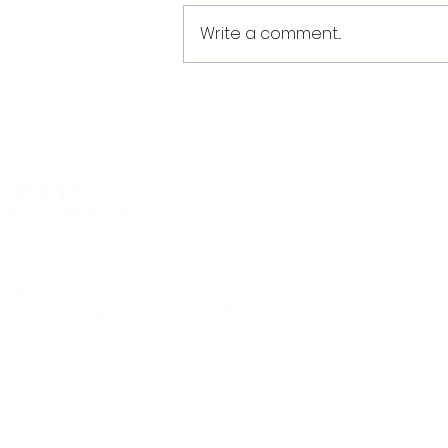
Write a comment...
Oliver Chenel, Cristian e
Mosquera realizarán a
pretemporada co
Primeiro Equipo