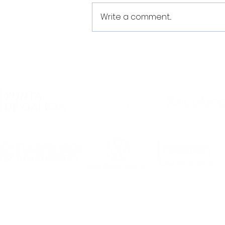
Write a comment...
Estes son os dorsais do
Noia Portus Apostoli FS
2026/2027