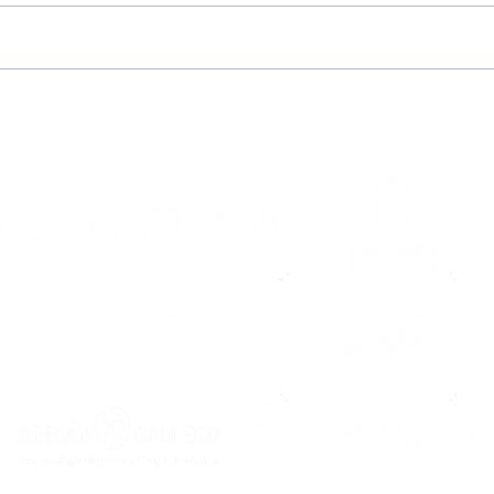
“Dixéronme que Noia é
Pre
unha familia e
202
comprobeino ao chegar”