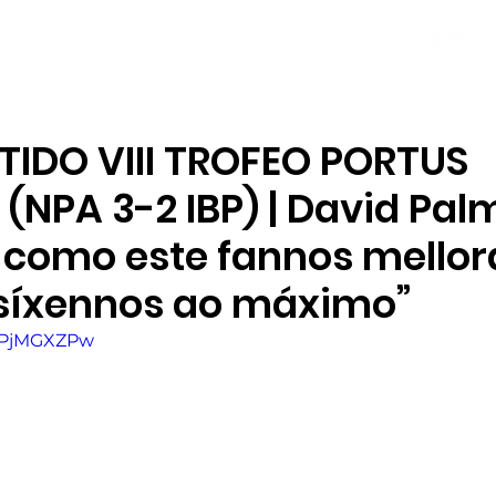
NOVAS
PLANTEL
LOCAL SOCIAL
TIDO VIII TROFEO PORTUS
(NPA 3-2 IBP) | David Pal
 como este fannos mellor
síxennos ao máximo”
rwPjMGXZPw