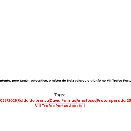
ntento, pero tamén autocrítico, o míster do Noia valorou o triunfo no VIII Trofeo Port
Tags:
025/2026
Rolda de prensa
David Palmas
Amistosos
Pretemporada 20
VIII Trofeo Portus Apostoli