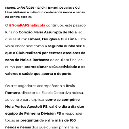
Martes, 24/03/2026 · 12:10h | Ismael, Douglas e Gui 
Lima visitaron a máis dun centenar de nenos e nenas 
no centro escolar.
O 
#NoiaPAFSnaEscola
 continuou este pasado 
luns no 
Colexio María Assumpta de Noia
, ao 
que asistiron 
Ismael, Douglas e Gui Lima
. Esta 
visita encádrase como a 
segunda dunha serie 
que o Club realizará por centros escolares da 
zona de Noia e Barbanza
 de aquí ata final de 
curso para 
promocionar a súa actividade e os 
valores e saúde que aporta o deporte
.
Os tres xogadores acompañaron a 
Brais 
Romero
, director da Escola Deportiva noiesa, 
ao centro para explicar 
como se compón o 
Noia Portus Apostoli FS, cal é o día a día dun 
equipo de Primeira División FS
 e responder 
todas as 
preguntas
 de entre 
máis de 100 
nenos e nenas
 dos que cursan primaria no 