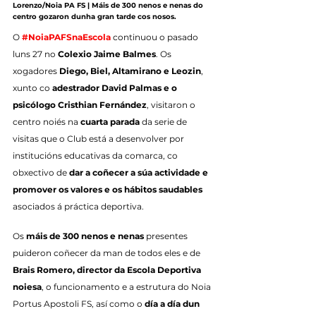
Lorenzo/Noia PA FS | Máis de 300 nenos e nenas do 
centro gozaron dunha gran tarde cos nosos.
O 
#NoiaPAFSnaEscola
 continuou o pasado 
luns 27 no 
Colexio Jaime Balmes
. Os 
xogadores 
Diego, Biel, Altamirano e Leozin
, 
xunto co 
adestrador David Palmas e o 
psicólogo Cristhian Fernández
, visitaron o 
centro noiés na 
cuarta parada
 da serie de 
visitas que o Club está a desenvolver por 
institucións educativas da comarca, co 
obxectivo de 
dar a coñecer a súa actividade e 
promover os valores e os hábitos saudables
asociados á práctica deportiva.
Os 
máis de 300 nenos e nenas
 presentes 
puideron coñecer da man de todos eles e de 
Brais Romero, director da Escola Deportiva 
noiesa
, o funcionamento e a estrutura do Noia 
Portus Apostoli FS, así como o 
día a día dun 