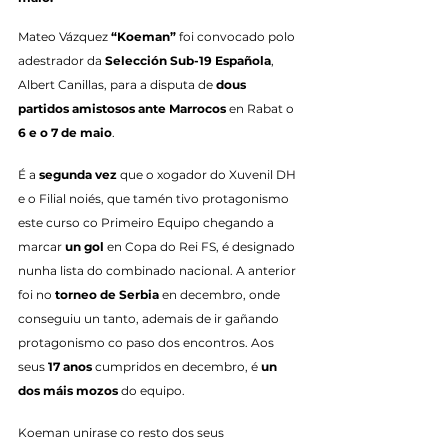
Mateo Vázquez 
“Koeman”
 foi convocado polo 
adestrador da 
Selección Sub-19 Española
, 
Albert Canillas, para a disputa de 
dous 
partidos amistosos ante Marrocos
 en Rabat o 
6 e o 7 de maio
.
É a 
segunda vez
 que o xogador do Xuvenil DH 
e o Filial noiés, que tamén tivo protagonismo 
este curso co Primeiro Equipo chegando a 
marcar 
un gol
 en Copa do Rei FS, é designado 
nunha lista do combinado nacional. A anterior 
foi no 
torneo de Serbia
 en decembro, onde 
conseguiu un tanto, ademais de ir gañando 
protagonismo co paso dos encontros. Aos 
seus 
17 anos
 cumpridos en decembro, é 
un 
dos máis mozos
 do equipo.
Koeman unirase co resto dos seus 