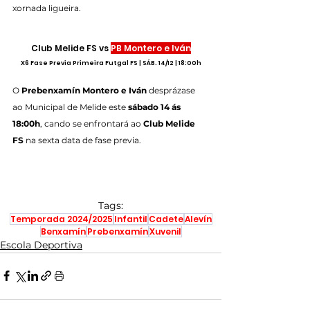
xornada ligueira.
Club Melide FS vs 
PB Montero e Iván
X6 Fase Previa Primeira Futgal FS | SÁB. 14/12 | 18:00h
O 
Prebenxamín Montero e Iván
 desprázase 
ao Municipal de Melide este 
sábado 14 ás 
18:00h
, cando se enfrontará ao 
Club Melide 
FS
 na sexta data de fase previa.
Tags:
Temporada 2024/2025
Infantil
Cadete
Alevín
Benxamín
Prebenxamín
Xuvenil
Escola Deportiva