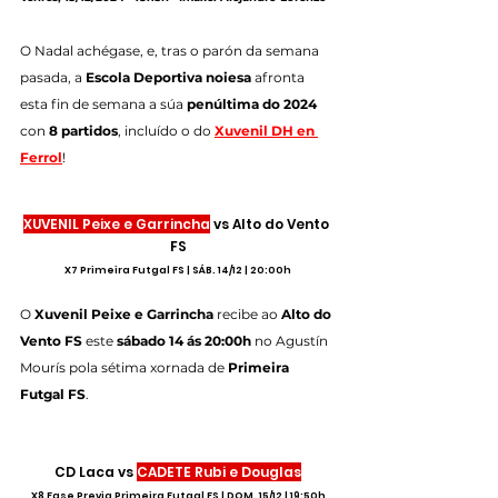
O Nadal achégase, e, tras o parón da semana 
pasada, a 
Escola Deportiva noiesa
 afronta 
esta fin de semana a súa 
penúltima do 2024
con 
8 partidos
, incluído o do 
Xuvenil DH en 
Ferrol
! 
XUVENIL Peixe e Garrincha
 vs Alto do Vento 
FS
X7 Primeira Futgal FS | SÁB. 14/12 | 20:00h
O 
Xuvenil Peixe e Garrincha
 recibe ao 
Alto do 
Vento FS
 este 
sábado 14 ás 20:00h
 no Agustín 
Mourís pola sétima xornada de 
Primeira 
Futgal FS
.
CD Laca vs 
CADETE Rubi e Douglas
X8 Fase Previa Primeira Futgal FS | DOM. 15/12 | 19:50h