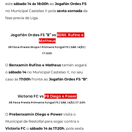
este 
sábado 14 ás 18:00h
 ao 
Jogafán Ordes FS
no Municipal Castelao II pola 
sexta xornada
 da 
fase previa de Liga.
Jogafán Ordes FS "B" vs 
BENX. Rufino e 
Matheus
X6 Fase Previa Grupo 1 Primera Futgal FS | SÁB. 14/12 | 
17:00h
O 
Benxamín Rufino e Matheus
 tamén xogará 
o 
sábado 14
 no Municipal Castelao II, no seu 
caso ás 
17:00h
 fronte ao 
Jogafán Ordes FS "B"
.
Victoria FC vs 
PB Diego e Power
X6 Fase Previa Primeira Futgal FS | SÁB. 14/12 | 17:20h
O 
Prebenxamín Diego e Power
 visita o 
Municipal de Restollal para xogar contra o 
Victoria FC
 o 
sábado 14 ás 17:20h
, pola sexta 