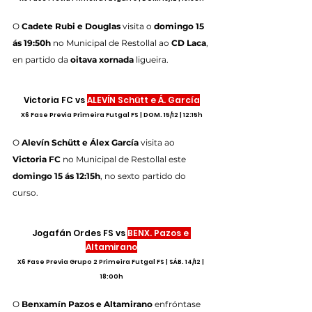
O 
Cadete Rubi e Douglas
 visita o 
domingo 15 
ás 19:50h
 no Municipal de Restollal ao 
CD Laca
, 
en partido da 
oitava xornada
 ligueira.
Victoria FC vs 
ALEVÍN Schütt e Á. García
X6 Fase Previa Primeira Futgal FS | DOM. 15/12 | 12:15h
O 
Alevín Schütt e Álex García
 visita ao 
Victoria FC
 no Municipal de Restollal este 
domingo 15 ás 12:15h
, no sexto partido do 
curso.
Jogafán Ordes FS vs 
BENX. Pazos e 
Altamirano
X6 Fase Previa Grupo 2 Primeira Futgal FS | SÁB. 14/12 | 
18:00h
O 
Benxamín Pazos e Altamirano
 enfróntase 