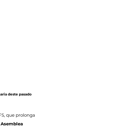
aria deste pasado 
FS, que prolonga 
 
Asemblea 