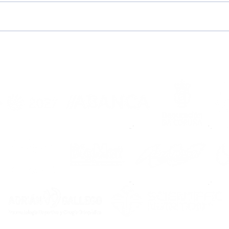
O IX Trofeo Portus
XVI
Apostoli preséntase cun
Noia
cartel de máxima
mell
entidade e repercusión
agar
de 