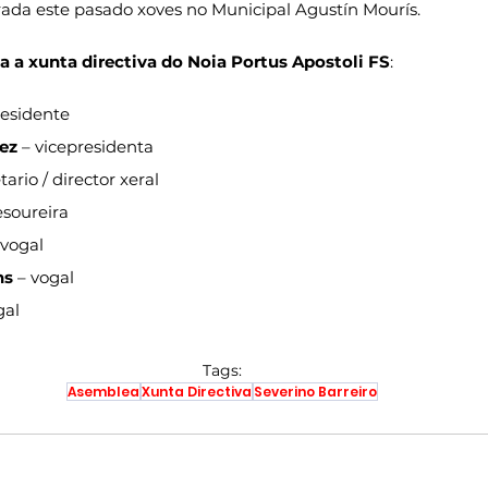
rada este pasado xoves no Municipal Agustín Mourís.
 a xunta directiva do Noia Portus Apostoli FS
:
residente
ez
 – vicepresidenta
tario / director xeral
esoureira
 vogal
ns
 – vogal
gal
Tags:
Asemblea
Xunta Directiva
Severino Barreiro