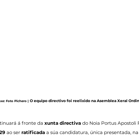
O equipo directivo foi reelixido na Asemblea Xeral Ordin
axe: Foto Pichero |
tinuará á fronte da 
xunta directiva
 do Noia Portus Apostoli 
029
 ao ser 
ratificada
 a súa candidatura, única presentada, na