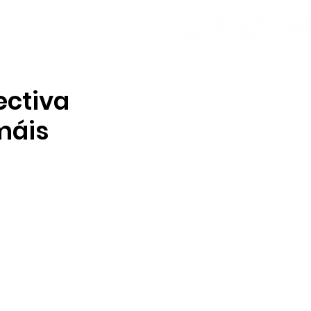
ectiva
máis