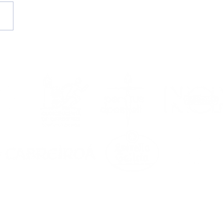
II Campus de Verán
 Portus Apostoli FS | A
or cita estival
da por ti do 17 ao 21
agosto!