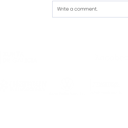
Write a comment...
O Noia Portus Apostoli FS
rubrica un convenio de
colaboración co
Academia Futsal
Ourense