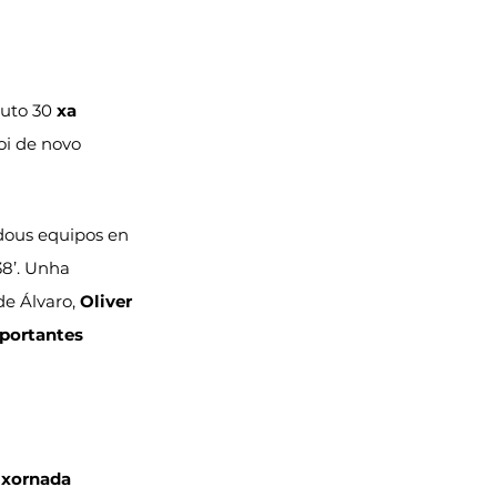
uto 30 
xa 
oi de novo 
dous equipos en 
38’. Unha 
de Álvaro, 
Oliver 
mportantes 
 xornada 