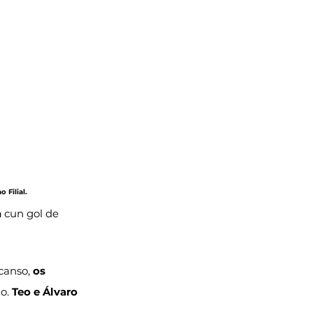
 Filial.
a
 cun gol de 
canso, 
os 
o. 
Teo e Álvaro