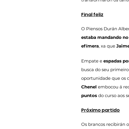
Final feliz
O Piensos Durán Albe
estaba mandando no
efímera
, xa que 
Jaim
Empate e 
espadas por
busca do seu primeiro
oportunidade que os d
Chenel 
embocou á red
puntos
 do curso aos s
Próximo partido
Os brancos recibirán o