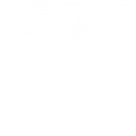
0. Noia (A Coruña)
a.com
&