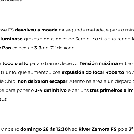
nse FS 
devolveu a moeda
 na segunda metade, e para o min
 luminoso
 grazas a dous goles de Sergio. Iso si, a súa renda f
e Pan
 colocou o 
3-3
 no 32’ de xogo.
 todo o alto
 para o tramo decisivo. 
Tensión máxima
 entre 
 triunfo, que aumentou coa 
expulsión do local Roberto
 no 
e Chipi 
non deixaron escapar
. Atento na área a un disparo 
e para poñer o 
3-4 definitivo
 e dar uns 
tres primeiros e i
eus.
 vindeiro 
domingo 28 ás 12:30h
 ao 
River Zamora FS
 pola 
3ª