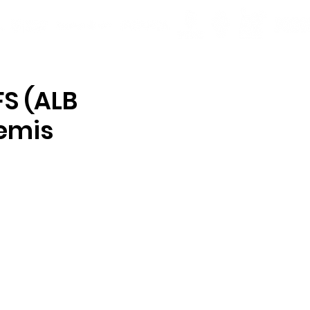
FS (ALB
remis