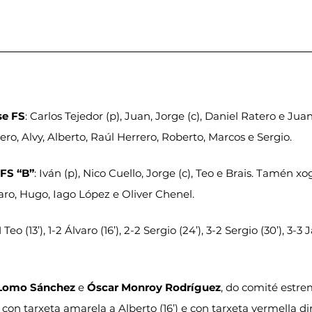
se FS
: Carlos Tejedor (p), Juan, Jorge (c), Daniel Ratero e Ju
o, Alvy, Alberto, Raúl Herrero, Roberto, Marcos e Sergio.
 FS “B”
: Iván (p), Nico Cuello, Jorge (c), Teo e Brais. Tamén x
aro, Hugo, Iago López e Oliver Chenel.
1-1 Teo (13’), 1-2 Álvaro (16’), 2-2 Sergio (24’), 3-2 Sergio (30’), 3-3
Lomo Sánchez
 e 
Óscar Monroy Rodríguez
, do comité estre
con tarxeta amarela a Alberto (16’) e con tarxeta vermella di