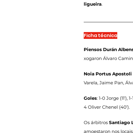
ligueira
.
Ficha técnica
Piensos Durán Alben
xogaron Álvaro Caminer
Noia Portus Apostoli
Varela, Jaime Pan, Álv
Goles
: 1-0 Jorge (11’), 
4 Oliver Chenel (40’).
Os árbitros 
Santiago 
amoestaron nos locais 