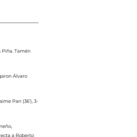
an Piña. Tamén 
ogaron Álvaro 
 Jaime Pan (36’), 3-
meño, 
recta a Roberto 