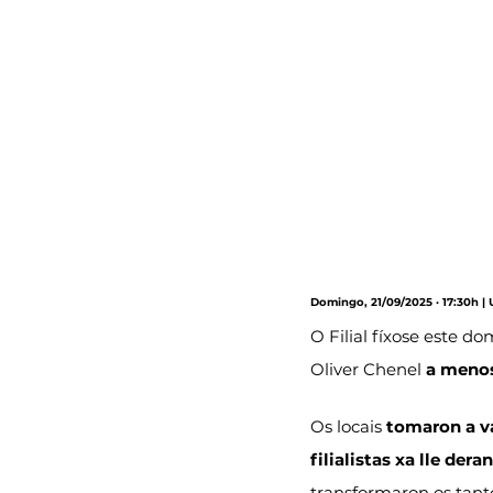
Domingo, 21/09/2025 · 17:30h | U
O Filial fíxose este d
Oliver Chenel 
a menos
Os locais 
tomaron a v
filialistas xa lle der
transformaron os tanto