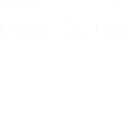
Dirección
: rúa Ca
Teléfo