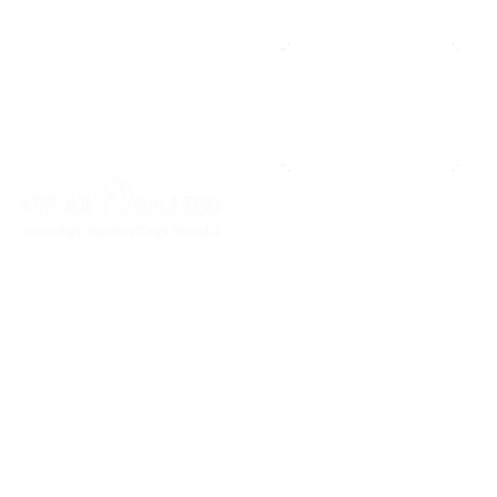
rcasía, 16 baixo, 15200. Noia (A Coruña) & rúa Carcasía, 7, 1520
no de contacto
: 669 72 95 75 |
E-mail
:
prensa@noiafutbolsal