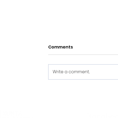
Comments
Write a comment...
Oliver Chenel, Cristian e
Mosquera realizarán a
pretemporada co
Primeiro Equipo