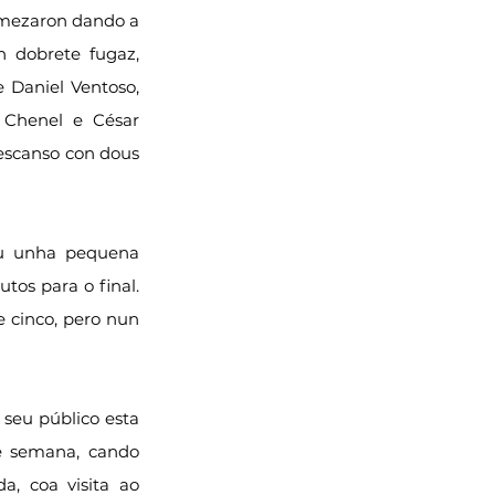
comezaron dando a 
 dobrete fugaz, 
 Daniel Ventoso, 
 Chenel e César 
escanso con dous 
iu unha pequena 
os para o final. 
 cinco, pero nun 
seu público esta 
e semana, cando 
, coa visita ao 