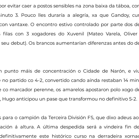
a por evitar caer a postos sensibles na zona baixa da táboa, 
inuto 3. Pouco lles duraría a alegría, xa que Gandoy, cun
 con vantaxe. O encontro estivo controlado por parte dos de
filas con 3 xogadores do Xuvenil (Mateo Varela, Oliver
o seu debut). Os brancos aumentarían diferenzas antes do d
cun punto máis de concentración o Cidade de Narón, e v
no partido co 4-2, convertido cando aínda restaban 14 minut
 co marcador perenne, os amarelos apostaron polo xogo de
, Hugo anticipou un pase que transformou no definitivo 5-2.
s para o campión da Terceira División FS, que dixo adeus ao 
ión á altura. A última despedida será a vindeira fin d
efinitivamente este histórico curso na derradeira xornada