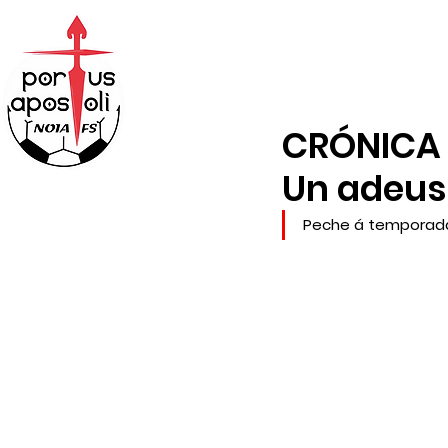
ABONOS
TENDA
CRÓNICA X
Un adeus 
Peche á temporada n