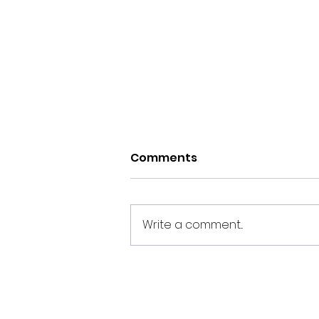
Comments
Write a comment...
Oliver Chenel, Cristian e
Mosquera realizarán a
pretemporada co