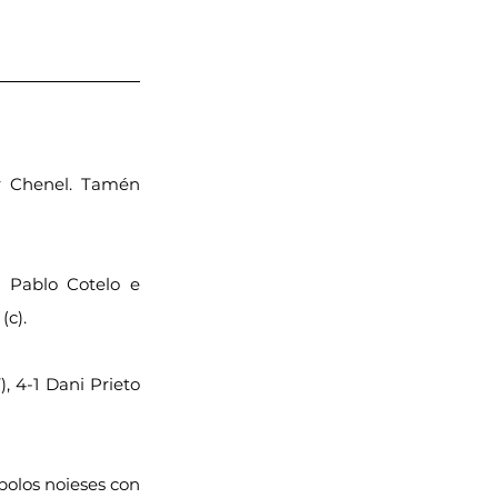
er Chenel. Tamén 
 Pablo Cotelo e 
(c).
), 4-1 Dani Prieto 
olos noieses con 