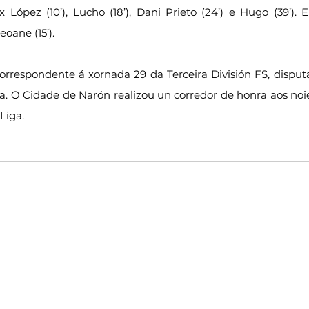
López (10’), Lucho (18’), Dani Prieto (24’) e Hugo (39’). E 
oane (15’).
correspondente á xornada 29 da Terceira División FS, disput
a. O Cidade de Narón realizou un corredor de honra aos noie
Liga.