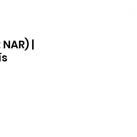
 NAR) |
ís