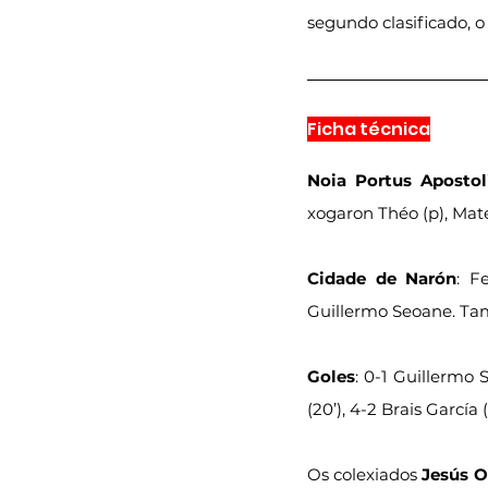
segundo clasificado, o 
Ficha técnica
Noia Portus Apostol
xogaron Théo (p), Mate
Cidade de Narón
: F
Guillermo Seoane. Tam
Goles
: 0-1 Guillermo S
(20’), 4-2 Brais García (
Os colexiados 
Jesús O