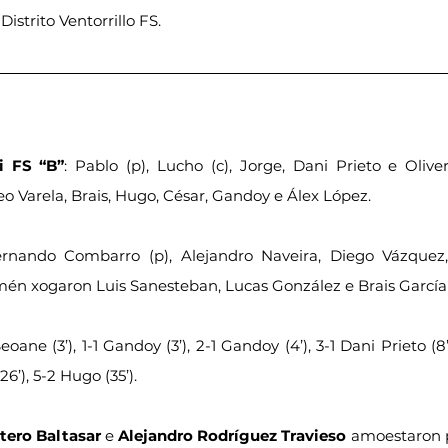
Distrito Ventorrillo FS.
i FS “B”
: Pablo (p), Lucho (c), Jorge, Dani Prieto e Oliv
o Varela, Brais, Hugo, César, Gandoy e Álex López.
ernando Combarro (p), Alejandro Naveira, Diego Vázquez,
én xogaron Luis Sanesteban, Lucas González e Brais García 
eoane (3’), 1-1 Gandoy (3’), 2-1 Gandoy (4’), 3-1 Dani Prieto (8’
26’), 5-2 Hugo (35’).
tero Baltasar
 e 
Alejandro Rodríguez Travieso
 amoestaron p