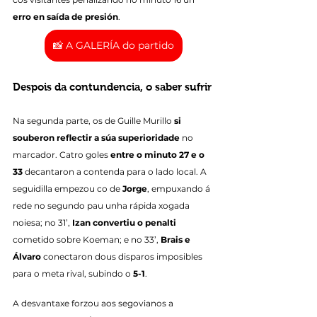
erro en saída de presión
.
📸 A GALERÍA do partido
Despois da contundencia, o saber sufrir
Na segunda parte, os de Guille Murillo 
si 
souberon reflectir a súa superioridade
 no 
marcador. Catro goles 
entre o minuto 27 e o 
33
 decantaron a contenda para o lado local. A 
seguidilla empezou co de 
Jorge
, empuxando á 
rede no segundo pau unha rápida xogada 
noiesa; no 31’, 
Izan convertiu o penalti
cometido sobre Koeman; e no 33’, 
Brais e 
Álvaro
 conectaron dous disparos imposibles 
para o meta rival, subindo o 
5-1
.
A desvantaxe forzou aos segovianos a 