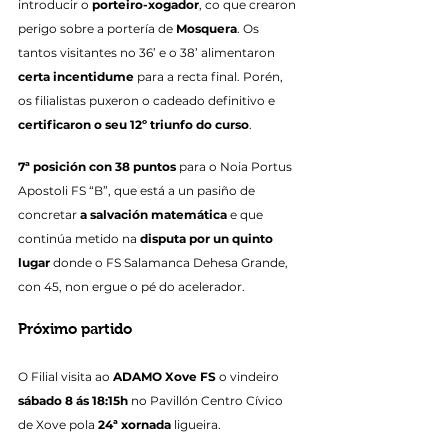
introducir o 
porteiro-xogador
, co que crearon 
perigo sobre a portería de 
Mosquera
. Os 
tantos visitantes no 36’ e o 38’ alimentaron 
certa incentidume
 para a recta final. Porén, 
os filialistas puxeron o cadeado definitivo e 
certificaron o seu 12º triunfo do curso
.
7ª posición con 38 puntos
 para o Noia Portus 
Apostoli FS “B”, que está a un pasiño de 
concretar 
a salvación matemática
 e que 
continúa metido na 
disputa por un quinto 
lugar
 donde o FS Salamanca Dehesa Grande, 
con 45, non ergue o pé do acelerador.
Próximo partido
O Filial visita ao 
ADAMO Xove FS
 o vindeiro 
sábado 8 ás 18:15h
 no Pavillón Centro Cívico 
de Xove pola 
24ª xornada
 ligueira.