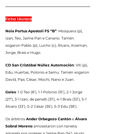
Ficha técnica
Noia Portus Apostoli FS “B”
: Mosquera (p), 
Izan, Teo, Jaime Pan e Canario. Tamén 
xogaron Pablo (p), Lucho (c), Álvaro, Koeman, 
Jorge, Brais e Hugo.
CD San Cristóbal Núñez Automoción
: Viti (p), 
Edu, Huertas, Polonio e Samu. Tamén xogaron 
David, Pipi, César, Mochi, Nano e Juan.
Goles
: 1-0 Teo (8’), 1-1 Polonio (15’), 2-1 Jorge 
(27’), 3-1 Izan, de penalti (31’), 4-1 Brais (33’), 5-1 
Álvaro (33’), 5-2 César (36’), 5-3 Edu (38’).
Os árbitros 
Ander Orbegozo Cantón
 e 
Álvaro 
Sobral Moreno
 amoestaron con tarxeta 
amarela nos noieses a Jaime Pan (14’), Hugo 