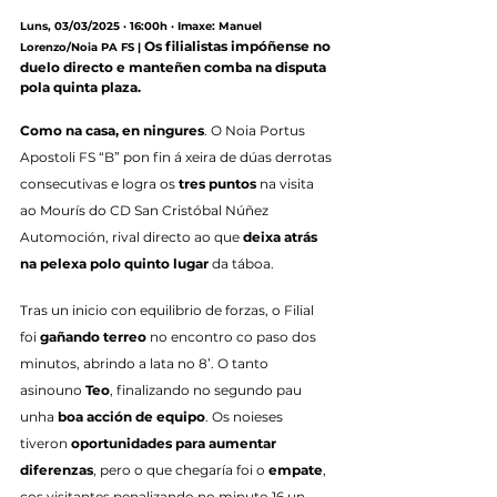
Luns, 03/03/2025 · 16:00h · Imaxe: Manuel 
Os filialistas impóñense no 
Lorenzo/Noia PA FS |
duelo directo e manteñen comba na disputa 
pola quinta plaza.
Como na casa, en ningures
. O Noia Portus 
Apostoli FS “B” pon fin á xeira de dúas derrotas 
consecutivas e logra os 
tres puntos
 na visita 
ao Mourís do CD San Cristóbal Núñez 
Automoción, rival directo ao que 
deixa atrás 
na pelexa polo quinto lugar
 da táboa.
Tras un inicio con equilibrio de forzas, o Filial 
foi 
gañando terreo
 no encontro co paso dos 
minutos, abrindo a lata no 8’. O tanto 
asinouno 
Teo
, finalizando no segundo pau 
unha 
boa acción de equipo
. Os noieses 
tiveron 
oportunidades para aumentar 
diferenzas
, pero o que chegaría foi o 
empate
, 
cos visitantes penalizando no minuto 16 un 