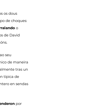
s os dous 
ipo de choques: 
rralando
 o 
os de David 
ións.
ao seu 
ónico de maneira 
ialmente tras un 
 típica de 
ntero en sendas 
renderon
 por 