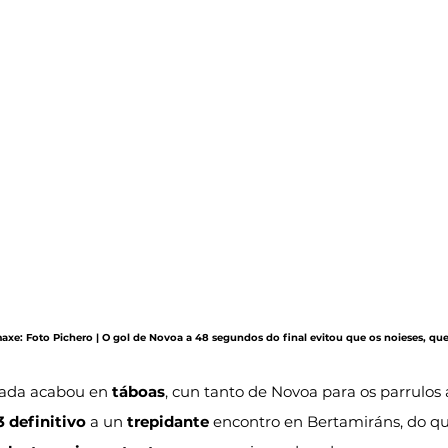
maxe: Foto Pichero | O gol de Novoa a 48 segundos do final evitou que os noieses, qu
ada acabou en 
táboas
, cun tanto de Novoa para os parrulos
3 definitivo
 a un 
trepidante
 encontro en Bertamiráns, do qu