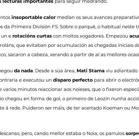
 lecturas importantes
 para seguir medrando.
ntos 
insoportable calor
 medían os seus avances preparativo
 da Primeira División FS. Sobre o parqué, o habitual neste t
 un e 
rotacións curtas
 con moitos xogadores. Empezou 
acu
rroláns, que evitaban por acumulación as chegadas iniciais d
o, sacaron a cabeza, xerando a partir de aí as mellores ocas
hegou 
da nada
. Desde a súa área, 
Mati Starna
 viu adiantado 
ntraria e executou un 
disparo perfecto
 para abrir o electr
e varios minutos reaccionar aos noieses, que o fixeron espec
 chegou en forma de gol, o primeiro de Leozin nunha acción
ate á rede. Puideron ser máis, de ter acertado Koeman ou Mo
scanso, pero, cando mellor estaba o Noia, os parrulos 
sorp