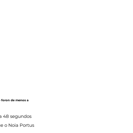
e foron de menos a 
 a 48 segundos 
e o Noia Portus 