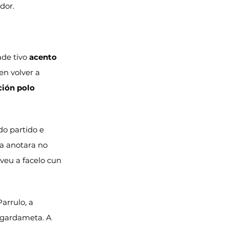
dor.
de tivo 
acento 
 en volver a 
ción polo 
do partido e 
xa anotara no 
veu a facelo cun 
arrulo, a 
 gardameta. A 