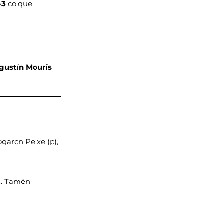
-3
 co que 
Agustín Mourís
garon Peixe (p), 
z. Tamén 