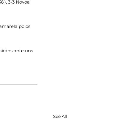
(36’), 3-3 Novoa 
amarela polos 
iráns ante uns 
See All