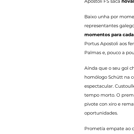
Apostoli FS saca 
novas
Baixo unha por mome
representantes galegos
momentos para cada
Portus Apostoli aos fe
Palmas e, pouco a pouc
Aínda que o seu gol c
homólogo Schütt na co
espectacular. Custoull
tempo morto. O premio
pivote con xiro e rem
oportunidades.
Prometía empate ao de