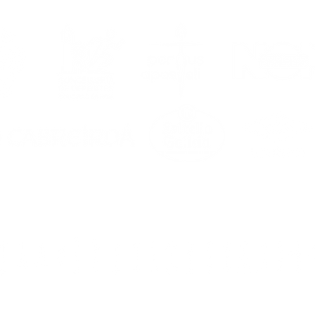
nco unha temporada
s