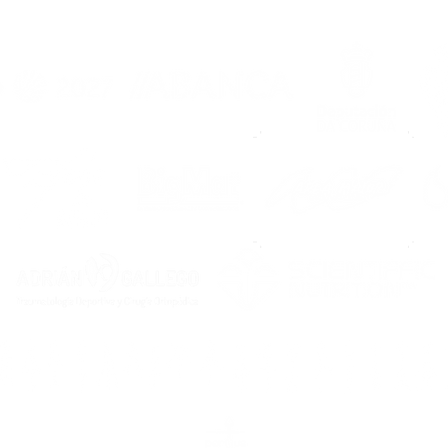
Noia
bra
mái