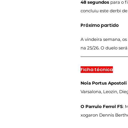
48 segundos
 para o f
concluiu este derbi d
Próximo partido
A vindeira semana, os 
na 25/26. O duelo será
Ficha técnica
Noia Portus Apostoli
Varsalona, Leozin, Die
O Parrulo Ferrol FS
: 
xogaron Dennis Berthod