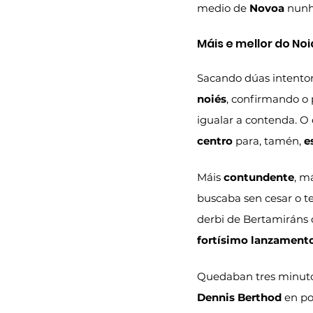
medio de 
Novoa
 nunh
Máis e mellor do Noi
Sacando dúas intenton
noiés
, confirmando o 
igualar a contenda. O 
centro
 para, tamén, 
e
Máis 
contundente
, má
buscaba sen cesar o te
derbi de Bertamiráns d
fortísimo lanzament
Quedaban tres minuto
Dennis Berthod
 en p