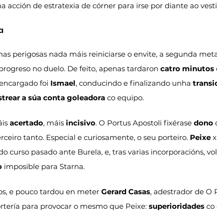
a acción de estratexia de córner para irse por diante ao vesti
a
as perigosas nada máis reiniciarse o envite, a segunda meta
progreso no duelo. De feito, apenas tardaron 
catro minutos
encargado foi 
Ismael
, conducindo e finalizando unha 
transi
strear a súa conta goleadora
 co equipo.
is 
acertado
, máis 
incisivo
. O Portus Apostoli fixérase 
dono
 
rceiro tanto. Especial e curiosamente, o seu porteiro. 
Peixe
 
o curso pasado ante Burela, e, tras varias incorporacións, vol
o
 imposible para Starna.
s, e pouco tardou en meter 
Gerard Casas
, adestrador de O P
ortería para provocar o mesmo que Peixe: 
superioridades
 co