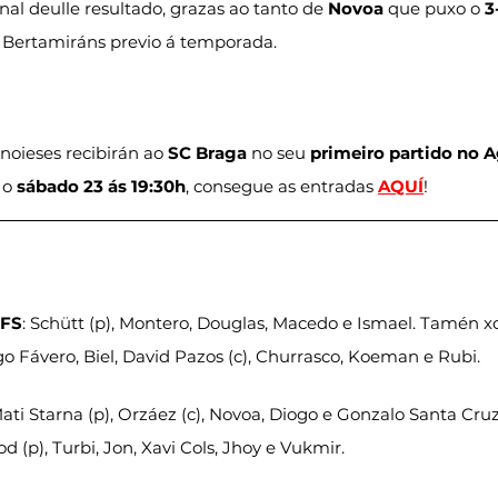
inal deulle resultado, grazas ao tanto de 
Novoa
 que puxo o 
3
e Bertamiráns previo á temporada.
noieses recibirán ao 
SC Braga
 no seu 
primeiro partido no 
 o 
sábado 23 ás 19:30h
, consegue as entradas 
AQUÍ
!
 FS
: Schütt (p), Montero, Douglas, Macedo e Ismael. Tamén xo
go Fávero, Biel, David Pazos (c), Churrasco, Koeman e Rubi.
Mati Starna (p), Orzáez (c), Novoa, Diogo e Gonzalo Santa Cru
 (p), Turbi, Jon, Xavi Cols, Jhoy e Vukmir.