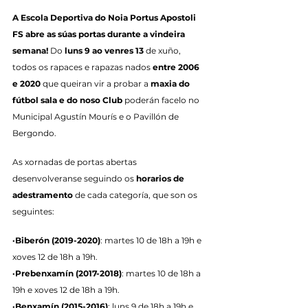
A Escola Deportiva do Noia Portus Apostoli 
FS abre as súas portas durante a vindeira 
semana!
 Do 
luns 9 ao venres 13
 de xuño, 
todos os rapaces e rapazas nados 
entre 2006 
e 2020
 que queiran vir a probar a 
maxia do 
fútbol sala e do noso Club
 poderán facelo no 
Municipal Agustín Mourís e o Pavillón de 
Bergondo.
As xornadas de portas abertas 
desenvolveranse seguindo os 
horarios de 
adestramento
 de cada categoría, que son os 
seguintes:
·Biberón (2019-2020)
: martes 10 de 18h a 19h e 
xoves 12 de 18h a 19h.
·Prebenxamín (2017-2018)
: martes 10 de 18h a 
19h e xoves 12 de 18h a 19h.
·Benxamín (2015-2016)
: luns 9 de 18h a 19h e 