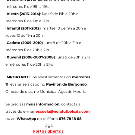
mércores 11 de 18h a 19h.
·Alevín (2013-2014)
: luns 9 de 19h a 20h e 
mércores 11 de 19h a 20h.
·Infantil (2011-2012)
: martes 10 de 19h a 20h e 
xoves 12 de 19h a 20h.
·Cadete (2009-2010)
: luns 9 de 20h a 21h e 
mércores 11 de 20h a 21h.
·Xuvenil (2006-2007-2008)
: luns 9 de 20h a 21h 
e mércores 11 de 20h a 21h.
IMPORTANTE
: os adestramentos do 
mércores 
11
 levaranse a cabo no 
Pavillón de Bergondo
. 
O resto de días, no Municipal Agustín Mourís.
Se precisas 
máis información
, contacta a 
través do e-mail 
escuela@noiafutbolsala.com
ou ao 
WhatsApp
 do teléfono 
676 78 18 68
.
Tags:
Portas abertas