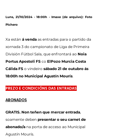
Luns, 21/10/2024 · 18:00h · Imaxe (de arquivo): Foto 
Pichero
Xa están 
á venda
 as entradas para o partido da 
xornada 3 do campionato de Liga de Primeira 
División Fútbol Sala, que enfrontará ao 
Noia 
Portus Apostoli FS
 co 
ElPozo Murcia Costa 
Cálida FS
 o vindeiro 
sábado 21 de outubro ás 
18:00h no Municipal Agustín Mourís
.
PREZO E CONDICIÓNS DAS ENTRADAS
ABONADOS
GRATIS. Non teñen que mercar entrada
, 
soamente deben 
presentar o seu carnet de 
abonado/a
 na porta de acceso ao Municipal 
Agustín Mourís.