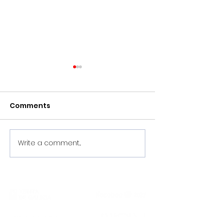
Comments
Write a comment...
Pretemporada
Chega agosto,
2026/2027, en marcha!
Noia