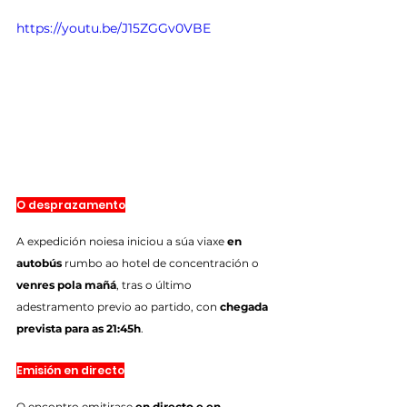
https://youtu.be/J15ZGGv0VBE
O desprazamento
A expedición noiesa iniciou a súa viaxe 
en 
autobús
 rumbo ao hotel de concentración o 
venres pola mañá
, tras o último 
adestramento previo ao partido, con 
chegada 
prevista para as 21:45h
.
Emisión en directo
O encontro emitirase 
en directo e en 