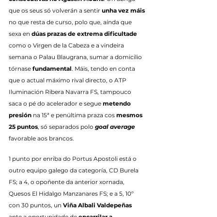
que os seus só volverán a sentir 
unha vez máis
no que resta de curso, polo que, aínda que 
sexa en 
dúas prazas de extrema dificultade
como o Virgen de la Cabeza e a vindeira 
semana o Palau Blaugrana, sumar a domicilio 
tórnase 
fundamental
. Máis, tendo en conta 
que o actual máximo rival directo, o ATP 
Iluminación Ribera Navarra FS, tampouco 
saca o pé do acelerador e segue 
metendo 
presión
 na 15ª e penúltima praza cos 
mesmos 
25 puntos
, só separados polo 
goal average
favorable aos brancos.
1 punto por enriba do Portus Apostoli está o 
outro equipo galego da categoría, CD Burela 
FS; a 4, o opoñente da anterior xornada, 
Quesos El Hidalgo Manzanares FS; e a 5, 10º 
con 30 puntos, un 
Viña Albali Valdepeñas
ante a oportunidade de 
encarrilar a 