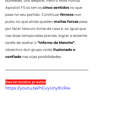
bureleses, uns despois. Pero o Noia Portus 
Apostoli FS só ten os 
cinco sentidos
 no que 
pase no seu partido. Continuar 
férreos
 nun 
pulso no que aínda quedan 
moitas forzas
 pasa 
por facer tesouro lonxe da casa e, ao igual que 
nas dúas temporadas previas, lograr a esixente 
tarefa de asaltar o 
“Inferno da Mancha”
, 
obxectivo dun grupo noiés 
ilusionado e 
confiado
 nas súas posibilidades.
Declaracións previas
https://youtu.be/hGvyUny9URw