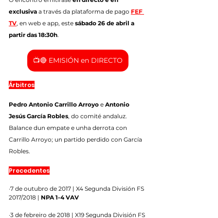
exclusiva
 a través da plataforma de pago 
FEF 
TV
, en web e app, este 
sábado 26 de abril a 
partir das 18:30h
.
📺🔴 EMISIÓN en DIRECTO
Árbitros
Pedro Antonio Carrillo Arroyo
 e 
Antonio 
Jesús García Robles
, do comité andaluz. 
Balance dun empate e unha derrota con 
Carrillo Arroyo; un partido perdido con García 
Robles.
Precedentes
·7 de outubro de 2017 | X4 Segunda División FS 
2017/2018 | 
NPA 1-4 VAV
·3 de febreiro de 2018 | X19 Segunda División FS 