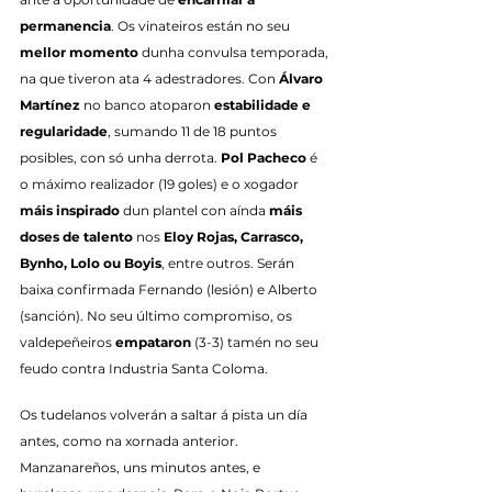
permanencia
. Os vinateiros están no seu 
mellor momento
 dunha convulsa temporada, 
na que tiveron ata 4 adestradores. Con 
Álvaro 
Martínez
 no banco atoparon 
estabilidade e 
regularidade
, sumando 11 de 18 puntos 
posibles, con só unha derrota. 
Pol Pacheco
 é 
o máximo realizador (19 goles) e o xogador 
máis inspirado
 dun plantel con aínda 
máis 
doses de talento
 nos 
Eloy Rojas, Carrasco, 
Bynho, Lolo ou Boyis
, entre outros. Serán 
baixa confirmada Fernando (lesión) e Alberto 
(sanción). No seu último compromiso, os 
valdepeñeiros 
empataron
 (3-3) tamén no seu 
feudo contra Industria Santa Coloma.
Os tudelanos volverán a saltar á pista un día 
antes, como na xornada anterior. 
Manzanareños, uns minutos antes, e 