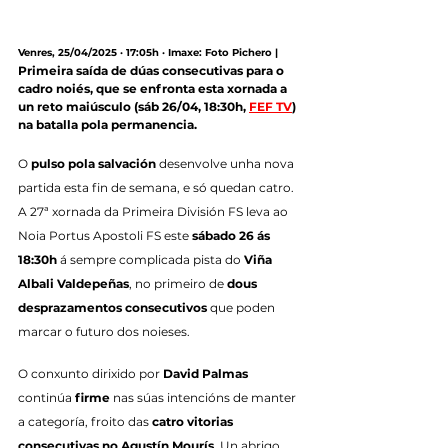
Venres, 25/04/2025 · 17:05h · Imaxe: Foto Pichero |
Primeira saída de dúas consecutivas para o 
cadro noiés, que se enfronta esta xornada a 
un reto maiúsculo (sáb 26/04, 18:30h, 
FEF TV
) 
na batalla pola permanencia.
O 
pulso pola salvación
 desenvolve unha nova 
partida esta fin de semana, e só quedan catro. 
A 27ª xornada da Primeira División FS leva ao 
Noia Portus Apostoli FS este 
sábado 26 ás 
18:30h
 á sempre complicada pista do 
Viña 
Albali Valdepeñas
, no primeiro de 
dous 
desprazamentos consecutivos
 que poden 
marcar o futuro dos noieses.
O conxunto dirixido por 
David Palmas
continúa 
firme
 nas súas intencións de manter 
a categoría, froito das 
catro vitorias 
consecutivas no Agustín Mourís
. Un abrigo 