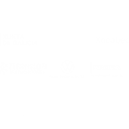
“Dixéronme que Noia é
unha familia e
comprobeino ao chegar”