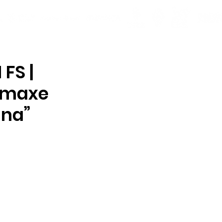
FS |
 imaxe
na”