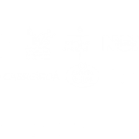
ga agosto, volve o
a