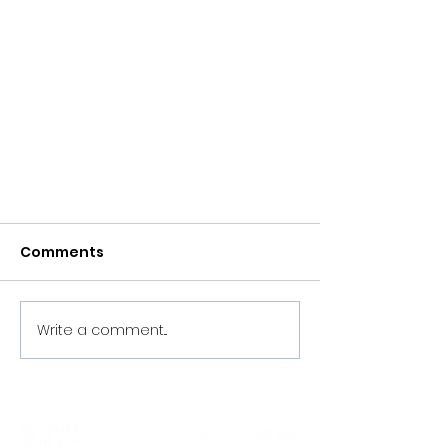
Comments
Write a comment...
CRÓNICA X1 PRIMEIRA
DIVISIÓN FS (NPA 0–1 TRN) |