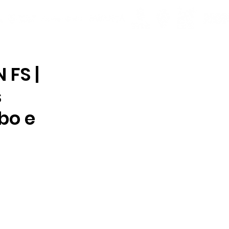
 FS |
s
bo e