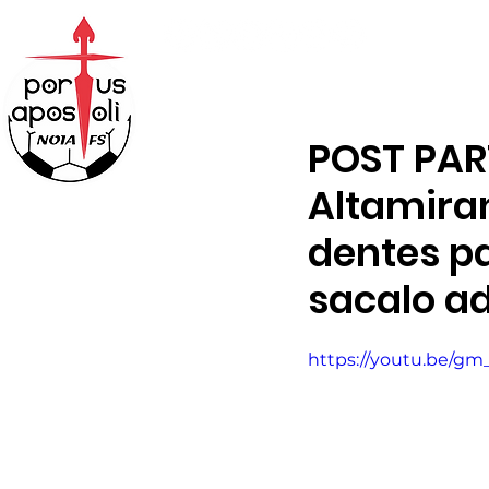
ABONOS
TENDA
POST PART
Altamira
dentes p
sacalo ad
https://youtu.be/g