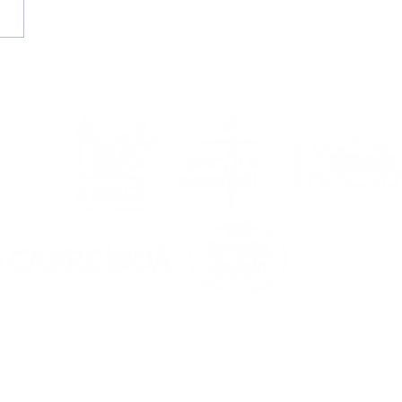
edo vestirá de
nco unha temporada
s