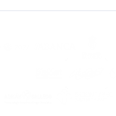
Chega agosto, volve o
Mac
Noia
bra
mái