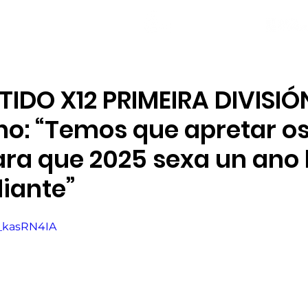
NOVAS
PLANTEL
LOCAL SOCIAL
IDO X12 PRIMEIRA DIVISIÓN
no: “Temos que apretar o
ara que 2025 sexa un ano 
iante”
m_kasRN4IA