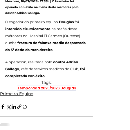
Mércores, 18/03/2026 · 17:53h | O brasileiro foi 
operado con éxito na mañá deste mércores polo 
doutor Adrián Gallego.
O xogador do primeiro equipo 
Douglas
 foi 
intervido cirurxicamente
 na mañá deste 
mércores no Hospital El Carmen (Ourense) 
dunha 
fractura de falanxe media desprazada 
do 5º dedo da man dereita
.
A operación, realizada polo 
doutor Adrián 
Gallego
, xefe de servizos médicos do Club, 
foi 
completada con éxito
.
Tags:
Temporada 2025/2026
Douglas
Primeiro Equipo