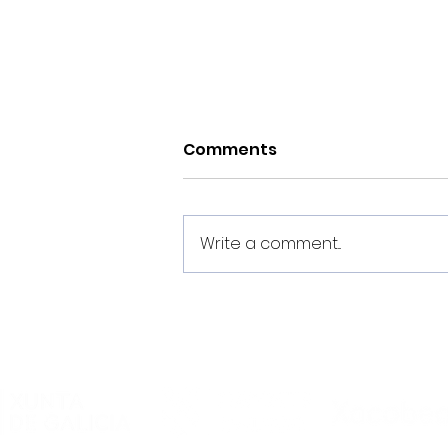
Comments
Write a comment...
“Dixéronme que Noia é
unha familia e
comprobeino ao chegar”