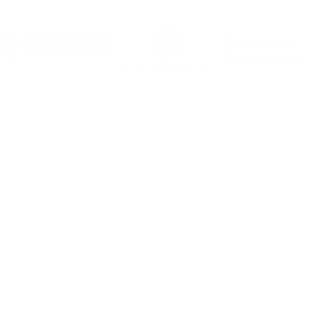
Dirección
: rúa Ca
Teléfo