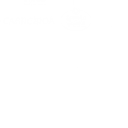
0. Noia (A Coruña)
a.com
&