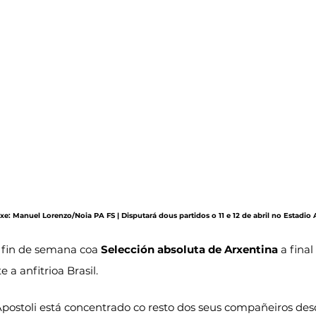
axe: Manuel Lorenzo/Noia PA FS | Disputará dous partidos o 11 e 12 de abril no Estadio
 fin de semana coa 
Selección absoluta de Arxentina
 a fina
e a anfitrioa Brasil.
postoli está concentrado co resto dos seus compañeiros des