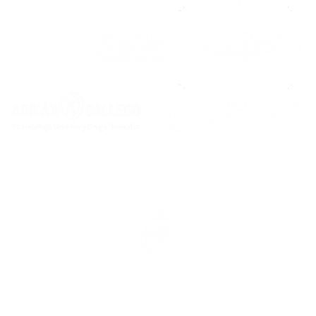
rcasía, 16 baixo, 15200. Noia (A Coruña) & rúa Carcasía, 7, 1520
no de contacto
: 669 72 95 75 |
E-mail
:
prensa@noiafutbolsal
info@noiafutbolsala.com