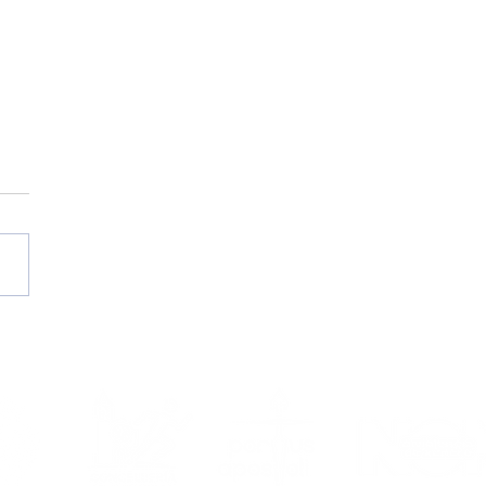
ga agosto, volve o
a