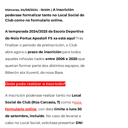
 A inscrición 
Mércores, 04/09/2024 · 19:00h |
poderase formalizar tanto no Local Social do 
Club como no formulario online.
A temporada 2024/2025 da Escola Deportiva 
do Noia Portus Apostoli FS xa está aquí!
 Tras 
finalizar o período de preinscrición, o Club 
abre agora o 
prazo de inscrición
 para todos 
aqueles niños/as nados 
entre 2006 e 2020
 que 
queiran formar parte dos distintos equipos, de 
Biberón ata Xuvenil, da nosa Base.
Onde podo realizar a inscrición?
A inscrición poderase realizar tanto no 
Local 
Social do Club (Rúa Carcasía, 7)
 como n
este 
formulario online
, con data 
límite o luns 30 
de setembro, incluído
. No caso de levarse a 
cabo no Local Social, solicítase presentar 
DNI 