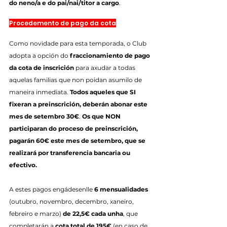
do neno/a e do pai/nai/titor a cargo
.
Procedemento de pago da cota
Como novidade para esta temporada, o Club 
adopta a opción do 
fraccionamiento de pago 
da cota de inscrición
 para axudar a todas 
aquelas familias que non poidan asumilo de 
maneira inmediata. 
Todos aqueles que SI 
fixeran a preinscrición, deberán abonar este 
mes de setembro 30€
. 
Os que NON 
participaran do proceso de preinscrición, 
pagarán 60€ este mes de setembro, que se 
realizará por transferencia bancaria ou 
efectivo.
A estes pagos engádesenlle 
6 mensualidades
(outubro, novembro, decembro, xaneiro, 
febreiro e marzo) 
de 22,5€ cada unha
, que 
completarán a 
cota total de 195€
 (en caso de 