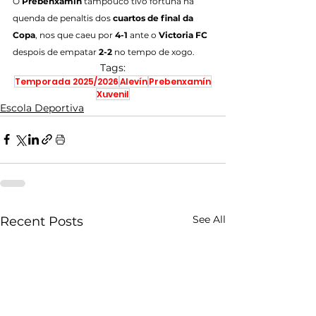
O
 Prebenxamín
 tampouco tivo fortuna na 
quenda de penaltis dos 
cuartos de final da 
Copa
, nos que caeu por 
4-1
 ante o 
Victoria FC
despois de empatar 
2-2
 no tempo de xogo.
Tags:
Temporada 2025/2026
Alevín
Prebenxamín
Xuvenil
Escola Deportiva
See All
Recent Posts