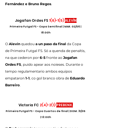
Fernández e Bruno Regos
.
Jogafan Ordes FS 
1(6)-1(5)
ALEVÍN
Primeira Futgal FS - Copa Semifinal | MAR. 02/06 | 
18:00h
O 
Alevín 
quedou 
a un paso da final
 da Copa 
de Primeira Futgal FS. Só a quenda de penaltis, 
na que cederon por 
6-5
 fronte ao 
Jogafan 
Ordes FS
, puido apear aos noieses. Durante o 
tempo regulamentario ambos equipos 
empataron 
1-1
, co gol branco obra de 
Eduardo 
Barreiro
.
Victoria FC 
2(4)-2(1)
PREBENX.
Primeira Futgal FS - Copa Cuartos de final | DOM. 31/05 
| 13:00h