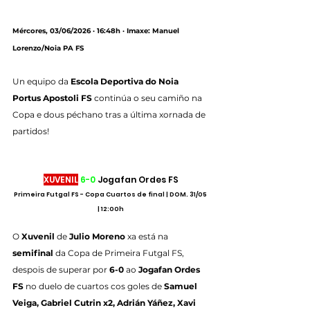
Mércores, 03/06/2026 · 16:48h · Imaxe: Manuel 
Lorenzo/Noia PA FS
Un equipo da 
Escola Deportiva do Noia 
Portus Apostoli FS
 continúa o seu camiño na 
Copa e dous péchano tras a última xornada de 
partidos!
XUVENIL
6-0
 Jogafan Ordes FS
Primeira Futgal FS - Copa Cuartos de final | DOM. 31/05 
| 12:00h
O 
Xuvenil
 de 
Julio Moreno 
xa está na 
semifinal
 da Copa de Primeira Futgal FS, 
despois de superar por 
6-0
 ao 
Jogafan Ordes 
FS
 no duelo de cuartos cos goles de 
Samuel 
Veiga, Gabriel Cutrin x2, Adrián Yáñez, Xavi 