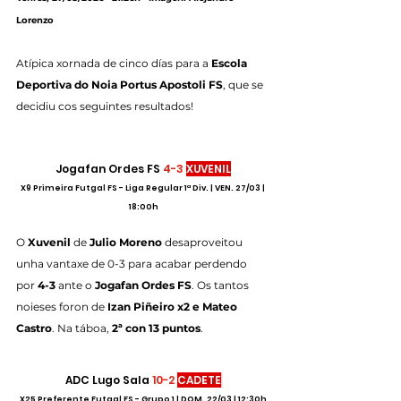
Lorenzo
Atípica xornada de cinco días para a 
Escola 
Deportiva do Noia Portus Apostoli FS
, que se 
decidiu cos seguintes resultados!
Jogafan Ordes FS 
4-3
XUVENIL
X9 Primeira Futgal FS - Liga Regular 1ª Div. | VEN. 27/03 | 
18:00h
O 
Xuvenil 
de 
Julio Moreno 
desaproveitou 
unha vantaxe de 0-3 para acabar perdendo 
por 
4-3
 ante o 
Jogafan Ordes FS
. Os tantos 
noieses foron de 
Izan Piñeiro x2 e Mateo 
Castro
. Na táboa, 
2ª con 13 puntos
.
ADC Lugo Sala 
10-2 
CADETE
X25 Preferente Futgal FS - Grupo 1 | DOM. 22/03 | 12:30h