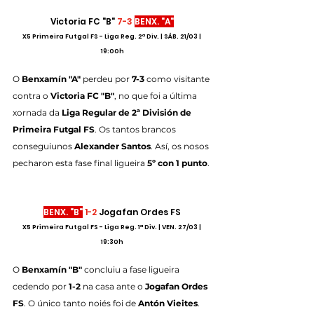
Victoria FC "B" 
7-3
BENX. "A"
X5 Primeira Futgal FS - Liga Reg. 2ª Div. | SÁB. 21/03 | 
19:00h
O
 Benxamín "A" 
perdeu por 
7-3
 como visitante 
contra o 
Victoria FC "B"
, no que foi a última 
xornada da 
Liga Regular de 2ª División de 
Primeira Futgal FS
. Os tantos brancos 
conseguiunos 
Alexander Santos
. Así, os nosos 
pecharon esta fase final ligueira 
5º con 1 punto
.
BENX. "B"
1-2
 Jogafan Ordes FS
X5 Primeira Futgal FS - Liga Reg. 1ª Div. | VEN. 27/03 | 
19:30h
O
 Benxamín "B" 
concluiu a fase ligueira 
cedendo por 
1-2
 na casa ante o 
Jogafan Ordes 
FS
. O único tanto noiés foi de 
Antón Vieites
. 