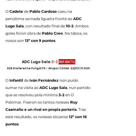
O 
Cadete
 de 
Pablo Cardoso 
caeu na 
penúltima xornada ligueira fronte ao 
ADC 
Lugo Sala
, con resultado final de 
10-2
. Ambos 
goles foron obra de 
Pablo Creo
. Na táboa, os 
nosos son 
13º con 9 puntos
.
ADC Lugo Sala 
3-2 
INFANTIL
X25 Preferente Futgal FS - Grupo 1 | DOM. 22/03 | 11:00h
O 
Infantil
 de 
Iván Fernández
 non puido 
sumar na visita ao 
ADC Lugo Sala
, nun partido 
que se resolveu pola mínima 
3-2
 en O 
Palomar. Fixeron os tantos noieses 
Ruy 
Caamaño e un rival en propia portería
. Tras 
este resultado, os noieses sitúanse 
12º con 16 
puntos
.