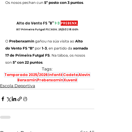
Os nosos pechan cun 
5º posto con 3 puntos
.
Alto do Vento FS "B" 
1-3
PREBENX.
X17 Primeira Futgal FS | XOV. 26/03 | 19:00h
O
 Prebenxamín 
gañou na súa visita ao 
Alto 
do Vento FS "B"
 por 
1-3
, en partido da 
xornada 
17 de Primeira Futgal FS
. Na táboa, os nosos 
son 
5º con 22 puntos
.
Tags:
Temporada 2025/2026
Infantil
Cadete
Alevín
Benxamín
Prebenxamín
Xuvenil
Escola Deportiva