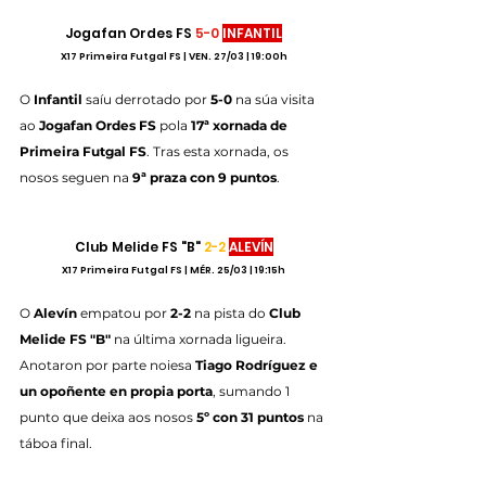
Jogafan Ordes FS 
5-0
INFANTIL
X17 Primeira Futgal FS | VEN. 27/03 | 19:00h
O 
Infantil
 saíu derrotado por 
5-0
 na súa visita 
ao 
Jogafan Ordes FS
 pola 
17ª xornada de 
Primeira Futgal FS
. Tras esta xornada, os 
nosos seguen na 
9ª praza con 9 puntos
.
Club Melide FS "B" 
2-2
ALEVÍN
X17 Primeira Futgal FS | MÉR. 25/03 | 19:15h
O
 Alevín 
empatou por 
2-2
 na pista do 
Club 
Melide FS "B"
 na última xornada ligueira. 
Anotaron por parte noiesa 
Tiago Rodríguez e 
un opoñente en propia porta
, sumando 1 
punto que deixa aos nosos 
5º con 31 puntos
 na 
táboa final.