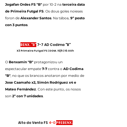
Jogafan Ordes FS "B"
 por 10-2 na 
terceira data 
de Primeira Futgal FS
. Os dous goles noieses 
foron de 
Alexander Santos
. Na táboa, 
9º posto 
con 3 puntos
.
BENX. "B"
 7-7 AD Codima "B"
X3 Primeira Futgal FS | DOM. 16/11 | 16:00h
O 
Benxamín "B"
 protagonizou un 
espectacular empate 
7-7
 contra o 
AD Codima 
"B"
, no que os brancos anotaron por medio de 
Jose Caamaño x2, Simón Rodríguez x4 e 
Mateo Fernández
. Con este punto, os nosos 
son 
2º con 7 unidades
.
Alto do Vento FS 
4-0
PREBENX.