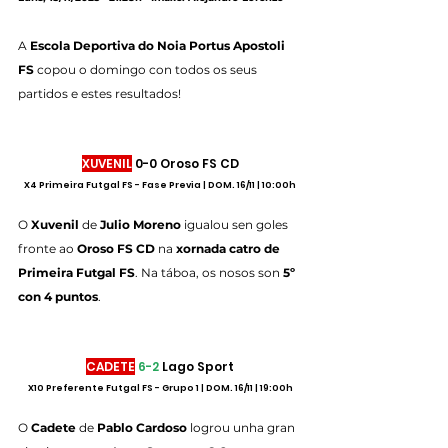
A 
Escola Deportiva do Noia Portus Apostoli 
FS
 copou o domingo con todos os seus 
partidos e estes resultados!
XUVENIL
 0-0 Oroso FS CD
X4 Primeira Futgal FS - Fase Previa | DOM. 16/11 | 10:00h
O 
Xuvenil
 de 
Julio Moreno
 igualou sen goles 
fronte ao 
Oroso FS CD
 na 
xornada catro de 
Primeira Futgal FS
. Na táboa, os nosos son 
5º 
con 4 puntos
.
CADETE
6-2
 Lago Sport
X10 Preferente Futgal FS - Grupo 1 | DOM. 16/11 | 19:00h
O 
Cadete
 de 
Pablo Cardoso
 logrou unha gran 