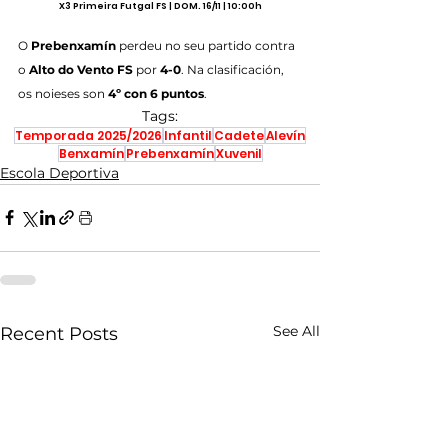
X3 Primeira Futgal FS | DOM. 16/11 | 10:00h
O
 Prebenxamín
 perdeu no seu partido contra 
o 
Alto do Vento FS
 por 
4-0
. Na clasificación, 
os noieses son 
4º con 6 puntos
.
Tags:
Temporada 2025/2026
Infantil
Cadete
Alevín
Benxamín
Prebenxamín
Xuvenil
Escola Deportiva
See All
Recent Posts