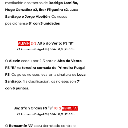
mediación dos tantos de 
Rodrigo Lamiño, 
Hugo González x2, Iker Filgueira x2, Luca 
Santiago e Jorge Abeijón
. Os nosos 
posiciónanse 
8º con 3 unidades
.
ALEVÍN
2-3
 Alto do Vento FS "B"
X3 Primeira Futgal FS | DOM. 16/11 | 12:00h
O
 Alevín 
cedeu por 2-3 ante o 
Alto do Vento 
FS "B"
 na 
terceira xornada de Primeira Futgal 
FS
. Os goles noieses levaron a sinatura de 
Luca 
Santiago
. Na clasificación, os noieses son 
7º 
con 6 puntos
.
Jogafan Ordes FS "B" 
10-2
BENX. "A"
X3 Primeira Futgal FS | DOM. 16/11 | 17:00h
O 
Benxamín "A"
 caeu derrotado contra o 