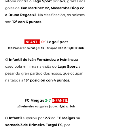
vitoria contra o 
Lago Sport
 por 
6-2
, grazas aos 
goles de 
Xan Martínez x2, Massamba Diop x2 
e Bruno Regos x2
. Na clasificación, os noieses 
son 
12º con 6 puntos
.
INFANTIL
0-1
 Lago Sport
X10 Preferente Futgal FS - Grupo 1 | DOM. 16/11 | 17:30h
O
 Infantil de Iván Fernández e Iván Insua
caeu pola mínima na visita do 
Lago Sport
, a 
pesar do gran partido dos nosos, que ocupan 
na táboa a 
13ª posición con 4 puntos
.
FC Meigas 
2-7
INFANTIL
X3 Primeira Futgal FS | DOM. 16/11 | 17:30h
O
 Infantil 
superou por 
2-7
 ao 
FC Meigas
 na 
xornada 3 de Primeira Futgal FS
, por 