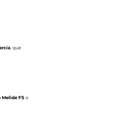
arcía
, que 
 Melide FS
 o 