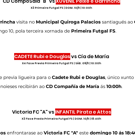
CD CompoSala "B" vs 
XUVENIL Peixe e Garrincha
X3 Primeira Futgal FS | DOM. 10/11 | 10:00h
rrincha
 visita no 
Municipal Quiroga Palacios
 santiagués ao 
o 10, pola terceira xornada de 
Primeira Futgal FS
.
CADETE Rubi e Douglas
 vs Cía de María
X4 Fase Previa Primeira Futgal FS | SÁB. 09/11 | 10:00h
 previa ligueira para o 
Cadete Rubi e Douglas
, único xunto
noieses recibirán ao 
CD Compañía de María
 ás 
10:00h
.
Victoria FC "A" vs 
INFANTIL Pirata e Attos
X3 Fase Previa Primeira Futgal FS | DOM. 10/11 | 18:40h
tos
 enfrontarase ao 
Victoria FC "A"
 este 
domingo 10 ás 18: