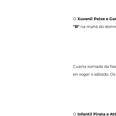
O 
Xuvenil Peixe e Ga
"B"
 na mañá do doming
Cuarta xornada da fase
en xogar o sábado. Os 
O 
Infantil Pirata e At