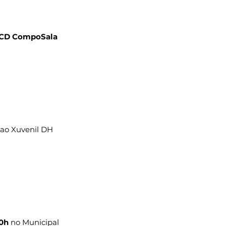
CD CompoSala 
 ao Xuvenil DH 
40h
 no Municipal 