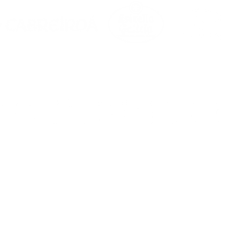
0. Noia (A Coruña)
a.com
&
s