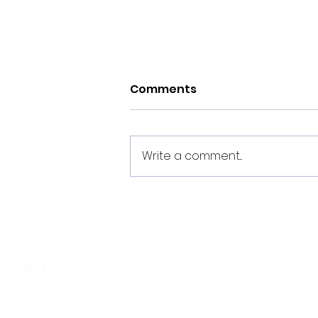
Comments
Write a comment...
O Noia Portus Apostoli FS
rubrica un convenio de
colaboración co
Academia Futsal
Ourense