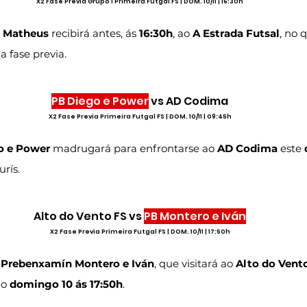
X2 Fase Previa Grupo 1 Primeira Futgal FS | DOM. 10/11 | 16:30h
e Matheus
 recibirá antes, ás 
16:30h
, ao 
A Estrada Futsal
, no 
 fase previa.
PB Diego e Power
 vs AD Codima
X2 Fase Previa Primeira Futgal FS | DOM. 10/11 | 09:45h
o e Power
 madrugará para enfrontarse ao
 AD Codima
 este 
rís.
Alto do Vento FS vs 
PB Montero e Iván
X2 Fase Previa Primeira Futgal FS | DOM. 10/11 | 17:50h
 
Prebenxamín Montero e Iván
, que visitará ao 
Alto do Vent
o 
domingo 10 ás 17:50h
.