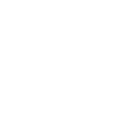
rcasía, 16 baixo, 15200. Noia (A Coruña) & rúa Carcasía, 7, 1520
no de contacto
: 669 72 95 75 |
E-mail
:
prensa@noiafutbolsal
info@noiafutbolsala.com
Avisos legais
Política de privacidade
Política de cookie