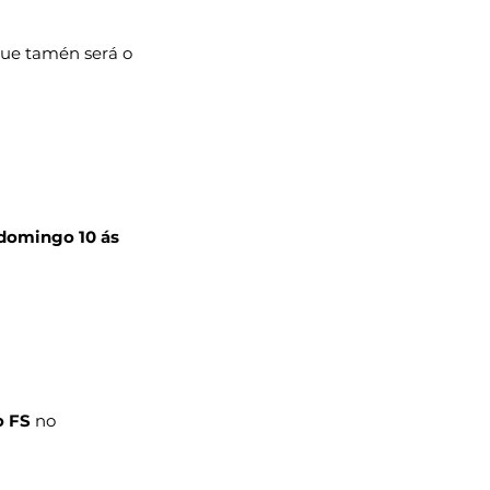
que tamén será o 
domingo 10 ás 
o FS
 no 