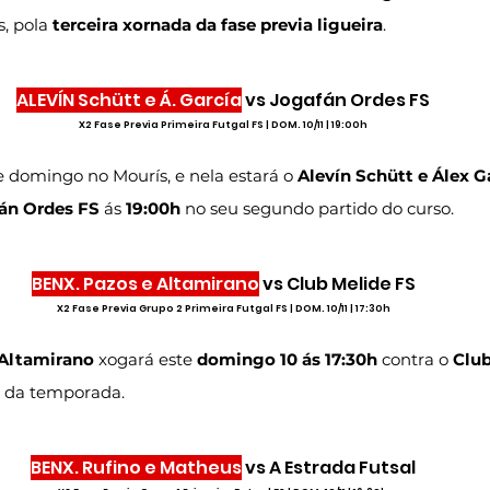
, pola 
terceira xornada da fase previa ligueira
.
ALEVÍN Schütt e Á. García
 vs Jogafán Ordes FS
X2 Fase Previa Primeira Futgal FS | DOM. 10/11 | 19:00h
e domingo no Mourís, e nela estará o 
Alevín Schütt e Álex G
án Ordes FS
 ás 
19:00h
 no seu segundo partido do curso.
BENX. Pazos e Altamirano
 vs Club Melide FS
X2 Fase Previa Grupo 2 Primeira Futgal FS | DOM. 10/11 | 17:30h
Altamirano
 xogará este 
domingo 10 ás 17:30h
 contra o 
Club
 da temporada.
BENX. Rufino e Matheus
 vs A Estrada Futsal