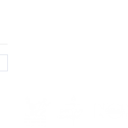
II Campus de Verán
 Portus Apostoli FS | A
or cita estival
da por ti do 17 ao 21
agosto!