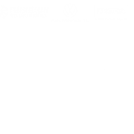
Dirección
: rúa Ca
Teléfo