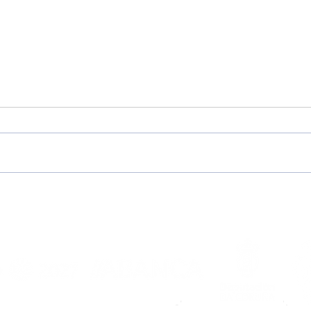
A Escola Noiesa abre as
XVI
súas portas á
Noia
temporada 2026/2027
mell
agar
de 