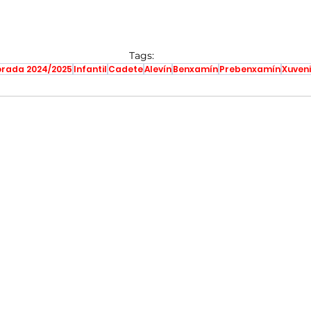
Tags:
rada 2024/2025
Infantil
Cadete
Alevín
Benxamín
Prebenxamín
Xuveni