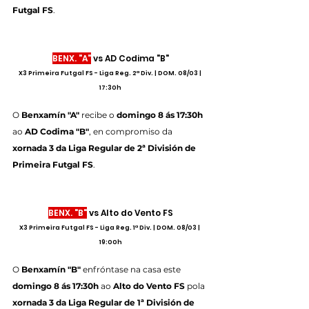
Futgal FS
.
BENX. "A"
 vs AD Codima "B"
X3 Primeira Futgal FS - Liga Reg. 2ª Div. | DOM. 08/03 | 
17:30h
O
 Benxamín "A" 
recibe o 
domingo 8 ás 17:30h
ao 
AD Codima "B"
,
en compromiso da 
xornada 3 da Liga Regular de 2ª División de 
Primeira Futgal FS
.
BENX. "B"
 vs Alto do Vento FS
X3 Primeira Futgal FS - Liga Reg. 1ª Div. | DOM. 08/03 | 
19:00h
O 
Benxamín "B" 
enfróntase na casa este 
domingo 8 ás 17:30h
 ao 
Alto do Vento FS
 pola 
xornada 3 da Liga Regular de 1ª División de 