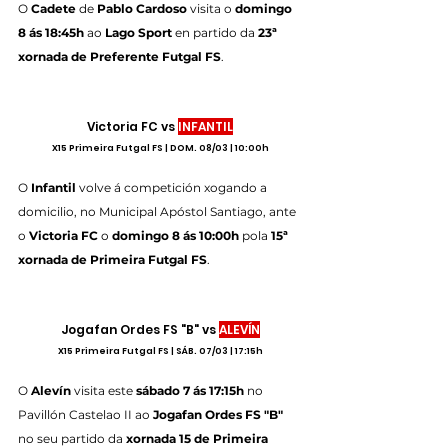
O 
Cadete
 de 
Pablo Cardoso 
visita o 
domingo 
8 ás 18:45h
 ao 
Lago Sport 
en partido da 
23ª 
xornada de Preferente Futgal FS
.
Victoria FC vs 
INFANTIL
X15 Primeira Futgal FS | DOM. 08/03 | 10:00h
O 
Infantil
 volve á competición xogando a 
domicilio, no Municipal Apóstol Santiago, ante 
o 
Victoria FC
 o 
domingo 8 ás 10:00h
 pola 
15ª 
xornada de Primeira Futgal FS
.
Jogafan Ordes FS "B" vs 
ALEVÍN
X15 Primeira Futgal FS | SÁB. 07/03 | 17:15h
O
 Alevín 
visita este 
sábado 7 ás 17:15h
 no 
Pavillón Castelao II ao 
Jogafan Ordes FS "B"
no seu partido da 
xornada 15 de Primeira 