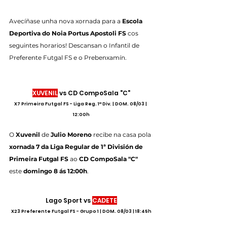
Avecíñase unha nova xornada para a 
Escola 
Deportiva do Noia Portus Apostoli FS
 cos 
seguintes horarios! Descansan o Infantil de 
Preferente Futgal FS e o Prebenxamín.
XUVENIL
 vs CD CompoSala "C"
X7 Primeira Futgal FS - Liga Reg. 1ª Div. | DOM. 08/03 | 
12:00h
O 
Xuvenil
 de 
Julio Moreno 
recibe na casa pola 
xornada 7 da Liga Regular de 1ª División de 
Primeira Futgal FS
 ao 
CD CompoSala "C" 
este 
domingo 8 ás 12:00h
.
Lago Sport vs 
CADETE
X23 Preferente Futgal FS - Grupo 1 | DOM. 08/03 | 18:45h