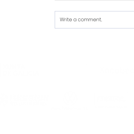
Write a comment...
O Noia Portus Apostoli FS
rubrica un convenio de
colaboración co
Academia Futsal
Ourense