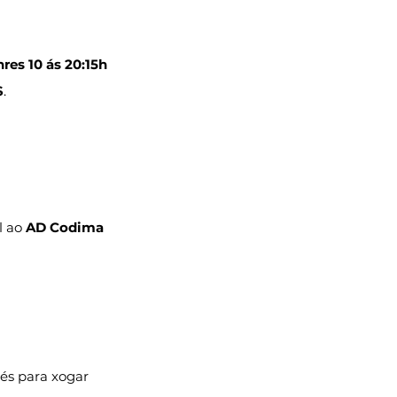
res 10 ás 20:15h
S
.
 ao 
AD Codima 
és para xogar 