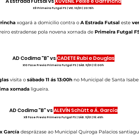
A Estrada Futsal vs 
XUVENIL Peixe e Garrincha
X9 Primeira Futgal FS | VIE. 10/01 | 20:15h
rrincha
 xogará a domicilio contra o 
A Estrada Futsal
 este 
ven
reiro estradense pola novena xornada de 
Primeira Futgal F
AD Codima "B" vs 
CADETE Rubi e Douglas
X10 Fase Previa Primeira Futgal FS | SÁB. 11/01 | 13:00h
glas
 visita o 
sábado 11 ás 13:00h
 no Municipal de Santa Isabel
ima xornada
 ligueira.
AD Codima "B" vs 
ALEVÍN Schütt e Á. García
X8 Fase Previa Primeira Futgal FS | SÁB. 11/01 | 16:45h
x García
 desprázase ao Municipal Quiroga Palacios santiagu