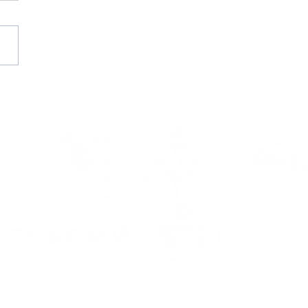
II Campus de Verán
 Portus Apostoli FS | A
or cita estival
da por ti do 17 ao 21
agosto!