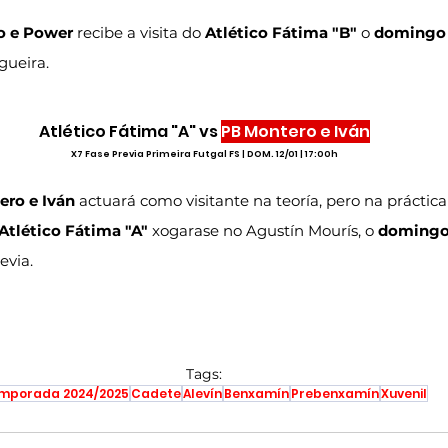
o e Power
 recibe a visita do 
Atlético Fátima "B"
 o 
domingo 
gueira.
Atlético Fátima "A" vs 
PB Montero e Iván
X7 Fase Previa Primeira Futgal FS | DOM. 12/01 | 17:00h
ro e Iván
 actuará como visitante na teoría, pero na práctica 
Atlético Fátima "A"
 xogarase no Agustín Mourís, o 
domingo 
evia.
Tags:
mporada 2024/2025
Cadete
Alevín
Benxamín
Prebenxamín
Xuvenil