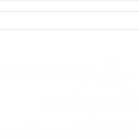
A Escola Noiesa abre as
XVI
súas portas á
Noia
temporada 2026/2027
mell
agar
de 