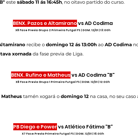
B"
 este 
sábado 11 ás 16:45h
, no oitavo partido do curso.
BENX. Pazos e Altamirano
 vs AD Codima
X8 Fase Previa Grupo 2 Primeira Futgal FS | DOM. 12/01 | 13:00h
Altamirano
 recibe o 
domingo 12 ás 13:00h
 ao 
AD Codima
 n
itava xornada
 da fase previa de Liga.
BENX. Rufino e Matheus
 vs AD Codima "B"
X8 Fase Previa Grupo 1 Primeira Futgal FS | DOM. 12/01 | 12:00h
e Matheus
 tamén xogará o 
domingo 12
 na casa, no seu caso 
PB Diego e Power
 vs Atlético Fátima "B"
X7 Fase Previa Primeira Futgal FS | DOM. 12/01 | 16:00h