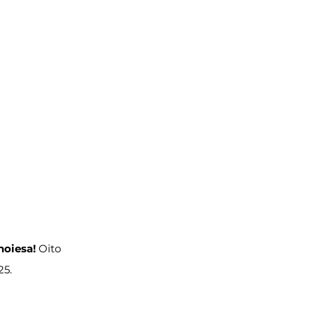
noiesa!
 Oito 
25.