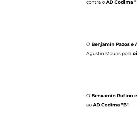
contra o 
AD Codima "
O 
Benjamín Pazos e 
Agustín Mourís pola 
o
O 
Benxamín Rufino 
ao 
AD Codima "B"
.