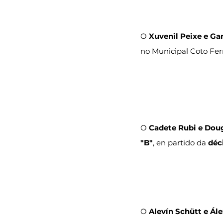
O 
Xuvenil Peixe e Ga
no Municipal Coto Fer
O 
Cadete Rubi e Dou
"B"
, en partido da 
déc
O 
Alevín Schütt e Ále