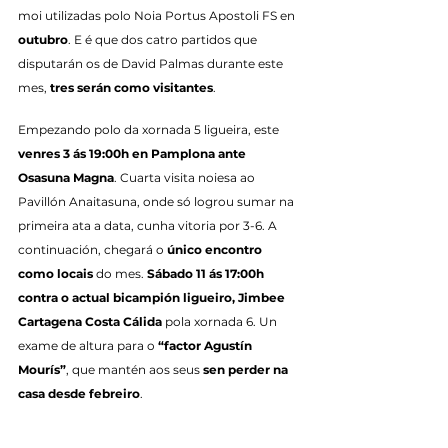
moi utilizadas polo Noia Portus Apostoli FS en 
outubro
. E é que dos catro partidos que 
disputarán os de David Palmas durante este 
mes, 
tres serán como visitantes
.
Empezando polo da xornada 5 ligueira, este 
venres 3 ás 19:00h en Pamplona ante 
Osasuna Magna
. Cuarta visita noiesa ao 
Pavillón Anaitasuna, onde só logrou sumar na 
primeira ata a data, cunha vitoria por 3-6. A 
continuación, chegará o 
único encontro 
como locais
 do mes. 
Sábado 11 ás 17:00h 
contra o actual bicampión ligueiro, Jimbee 
Cartagena Costa Cálida
 pola xornada 6. Un 
exame de altura para o 
“factor Agustín 
Mourís”
, que mantén aos seus 
sen perder na 
casa desde febreiro
.