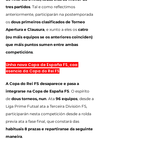
tres partidos
. Tal e como reflectimos 
anteriormente, participarán na postemporada 
os 
dous primeiros clasificados de Torneo 
Apertura e Clausura
, e xunto a eles os 
catro 
(ou máis equipos se os anteriores coinciden) 
que máis puntos sumen entre ambas 
competicións
.
Unha nova Copa de España FS, coa 
esencia da Copa do Rei FS
A Copa do Rei FS desaparece e pasa a 
integrarse na Copa de España FS
. O espírito 
de 
dous torneos, nun
. Ata 
96 equipos
, desde a 
Liga Prime Futsal ata a Terceira División FS, 
participarán nesta competición desde a rolda 
previa ata a fase final, que constará das 
habituais 8 prazas e repartiranse da seguinte 
maneira
. 