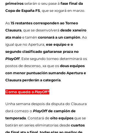
primeiros
 selarán o seu pase á 
fase final da 
Copa de España FS
, que se xogará en marzo.
As 
15 restantes corresponden ao Torneo 
Clausura
, que se desenvolverá 
desde xaneiro 
ata maio
 e tamén 
coronará a un campión
. Ao 
igual que no Apertura, 
ese equipo e o 
segundo clasificado gañaranse praza no 
PlayOff
. Este segundo torneo determinará os 
postos de descenso, xa que os 
dous equipos 
con menor puntuación sumando Apertura e 
Clausura perderán a categoría
.
Como queda o 
PlayOff
?
Unha semana despois da disputa do Clausura 
dará comezo o 
PlayOff
 de campión de 
temporada
. Constará de 
oito equipos
 que se 
batirán en series eliminatorias desde 
cuartos 
de final ata a final, todas elas ao mellor de 