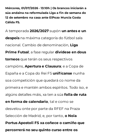
Mércores, 01/07/2026 · 13:10h | Os brancos iniciarán a 
súa andaina na reformulada Liga a fin de semana do 
12 de setembro na casa ante ElPozo Murcia Costa 
Cálida FS.
A temporada 
2026/2027
 supón 
un antes e un 
despois
 na máxima categoría do fútbol sala 
nacional. Cambio de denominación, 
Liga 
Prime Futsal
; a fase regular 
divídese en dous 
torneos
 que terán os seus respectivos 
campións, 
Apertura e Clausura
; e a Copa de 
España e a Copa do Rei FS 
unifícanse
 nunha 
soa competición que quedará co nome da 
primeira e mantén ambos espíritos. Todo iso, e 
algúns detalles máis, xa ten a súa 
folla de ruta 
en forma de calendario
, tal e como se 
desvelou onte por parte da RFEF na Praza 
Selección de Madrid, e, por tanto, 
o Noia 
Portus Apostoli FS xa coñece o camiño que 
percorrerá no seu quinto curso entre os 