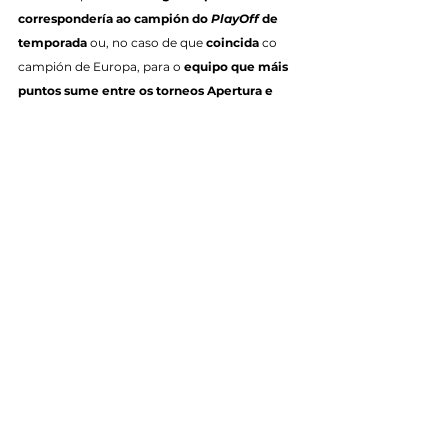
correspondería ao campión do 
PlayOff
 de 
temporada
 ou, no caso de que 
coincida
 co 
campión de Europa, para o 
equipo que máis 
puntos sume entre os torneos Apertura e 
Clausura
. Se tamén coincide neste punto, a 
praza será para o 
finalista da temporada
.
E no caso de que o 
campión non sexa 
español
, haberá 
dúas prazas
, unha para o 
campeón do 
PlayOff
 de temporada
 e outra 
para o que 
máis puntos sume entre Apertura 
e Clausura
. No caso de coincidencia, a 
segunda praza será para o 
finalista da 
temporada
.
Tags:
Temporada 2026/2027
Calendario
Liga Prime Futsal
Primeiro Equipo