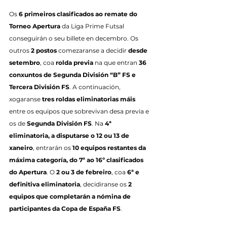
Os 
6 primeiros clasificados ao remate do 
Torneo Apertura
 da Liga Prime Futsal 
conseguirán o seu billete en decembro. Os 
outros 
2 postos
 comezaranse a decidir 
desde 
setembro
, coa 
rolda previa
 na que entran 
36 
conxuntos de Segunda División “B” FS e 
Tercera División FS
. A continuación, 
xogaranse 
tres roldas eliminatorias máis
entre os equipos que sobrevivan desa previa e 
os de 
Segunda División FS
. Na 
4ª 
eliminatoria, a disputarse o 12 ou 13 de 
xaneiro
, entrarán os 
10 equipos restantes da 
máxima categoría, do 7º ao 16º clasificados 
do Apertura
. O 
2 ou 3 de febreiro
, coa 
6ª e 
definitiva eliminatoria
, decidiranse os 
2 
equipos que completarán a nómina de 
participantes da Copa de España FS
.