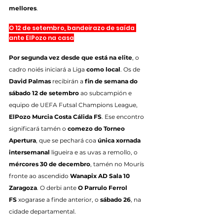
mellores
.
O 12 de setembro, bandeirazo de saída 
ante ElPozo na casa
Por segunda vez desde que está na elite
, o 
cadro noiés iniciará a Liga 
como local
. Os de 
David Palmas
 recibirán a 
fin de semana do 
sábado 12 de setembro
 ao subcampión e 
equipo de UEFA Futsal Champions League, 
ElPozo Murcia Costa Cálida FS
. Ese encontro 
significará tamén o 
comezo do Torneo 
Apertura
, que se pechará coa 
única xornada 
intersemanal
 ligueira e as uvas a remollo, o 
mércores 30 de decembro
, tamén no Mourís 
fronte ao ascendido 
Wanapix AD Sala 10 
Zaragoza
. O derbi ante 
O Parrulo Ferrol 
FS
 xogarase a finde anterior, o 
sábado 26
, na 
cidade departamental.