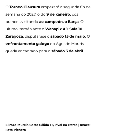
O 
Torneo Clausura
 empezará a segunda fin de 
semana do 2027, o do 
9 de xaneiro
, cos 
brancos visitando 
ao campeón, o Barça
. O 
último, tamén ante o 
Wanapix AD Sala 10 
Zaragoza
, disputarase o 
sábado 15 de maio
. O 
enfrontamento galego
 do Agustín Mourís 
queda encadrado para o 
sábado 3 de abril
.
ElPozo Murcia Costa Cálida FS, rival na estrea | Imaxe: 
Foto Pichero