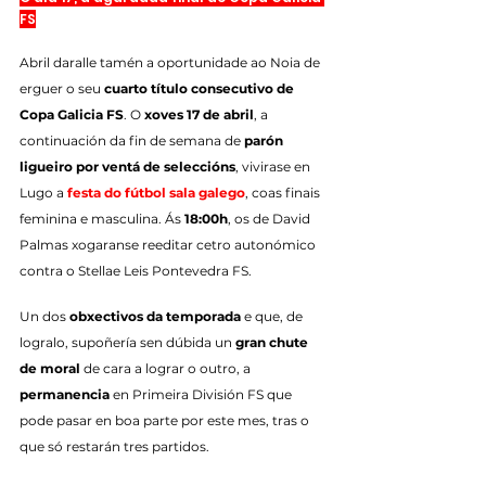
FS
Abril daralle tamén a oportunidade ao Noia de 
erguer o seu 
cuarto título consecutivo de 
Copa Galicia FS
. O 
xoves 17 de abril
, a 
continuación da fin de semana de 
parón 
ligueiro por ventá de seleccións
, vivirase en 
Lugo a 
festa do fútbol sala galego
, coas finais 
feminina e masculina. Ás 
18:00h
, os de David 
Palmas xogaranse reeditar cetro autonómico 
contra o Stellae Leis Pontevedra FS.
Un dos 
obxectivos da temporada
 e que, de 
logralo, supoñería sen dúbida un 
gran chute 
de moral
 de cara a lograr o outro, a 
permanencia
 en Primeira División FS que 
pode pasar en boa parte por este mes, tras o 
que só restarán tres partidos.