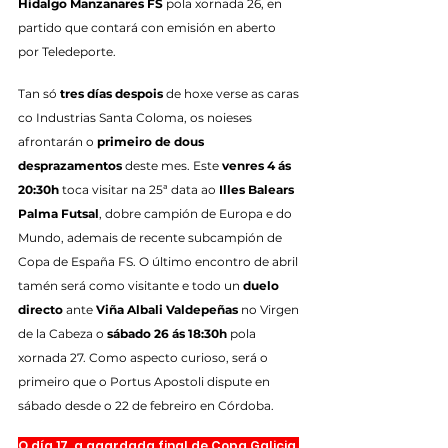
Hidalgo Manzanares FS
 pola xornada 26, en 
partido que contará con emisión en aberto 
por Teledeporte.
Tan só 
tres días despois
 de hoxe verse as caras 
co Industrias Santa Coloma, os noieses 
afrontarán o 
primeiro de dous 
desprazamentos
 deste mes. Este 
venres 4 ás 
20:30h
 toca visitar na 25ª data ao 
Illes Balears 
Palma Futsal
, dobre campión de Europa e do 
Mundo, ademais de recente subcampión de 
Copa de España FS. O último encontro de abril 
tamén será como visitante e todo un 
duelo 
directo
 ante 
Viña Albali Valdepeñas
 no Virgen 
de la Cabeza o 
sábado 26 ás 18:30h
 pola 
xornada 27. Como aspecto curioso, será o 
primeiro que o Portus Apostoli dispute en 
sábado desde o 22 de febreiro en Córdoba.
O día 17, a agardada final de Copa Galicia 