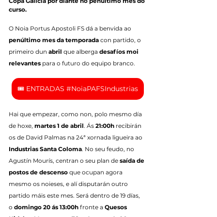
Copa Galicia por diante no penúltimo mes do 
curso.
O Noia Portus Apostoli FS dá a benvida ao 
penúltimo mes da temporada
 con partido, o 
primeiro dun 
abril
 que alberga 
desafíos moi 
relevantes
 para o futuro do equipo branco.
🎟️ ENTRADAS #NoiaPAFSIndustrias
Hai que empezar, como non, polo mesmo día 
de hoxe, 
martes 1 de abril
. Ás 
21:00h
 recibirán 
os de David Palmas na 24ª xornada ligueira ao 
Industrias Santa Coloma
. No seu feudo, no 
Agustín Mourís, centran o seu plan de 
saída de 
postos de descenso
 que ocupan agora 
mesmo os noieses, e alí disputarán outro 
partido máis este mes. Será dentro de 19 días, 
o 
domingo 20 ás 13:00h
 fronte a 
Quesos 