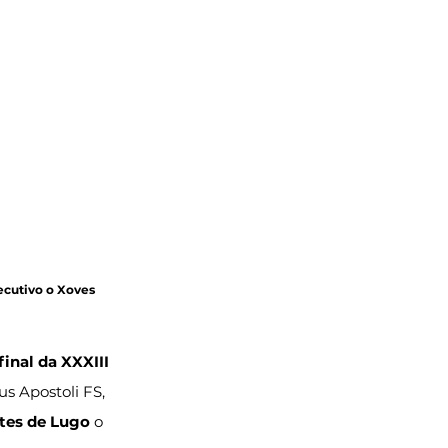
ecutivo o Xoves 
final da XXXIII 
us Apostoli FS, 
rtes de Lugo
 o 