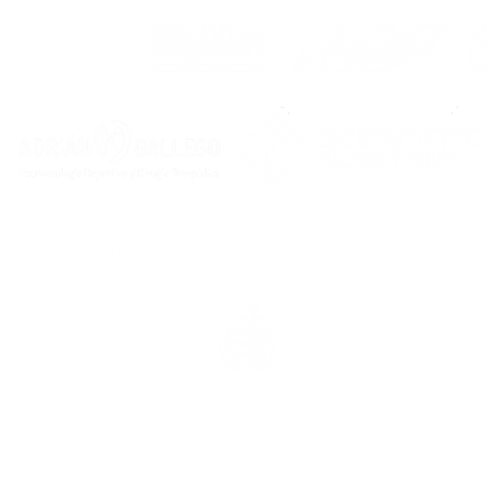
rcasía, 16 baixo, 15200. Noia (A Coruña) & rúa Carcasía, 7, 1520
no de contacto
: 669 72 95 75 |
E-mail
:
prensa@noiafutbolsal
info@noiafutbolsala.com
Avisos legais
Política de privacidade
Política de cookie