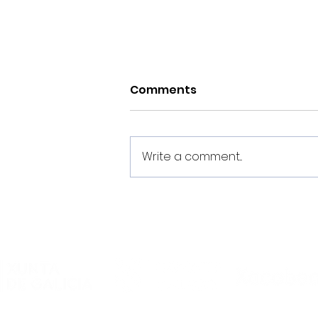
Comments
Write a comment...
Estes son os dorsais do
Noia Portus Apostoli FS
2026/2027