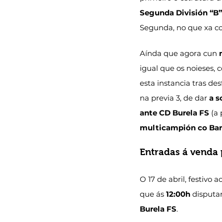
Segunda División “B”
Segunda, no que xa co
Aínda que agora cun 
igual que os noieses, c
esta instancia tras des
na previa 3, de dar 
a s
ante CD Burela FS
 (a
multicampión co Ba
Entradas á venda
O 17 de abril, festivo a
que ás 
12:00h
 disputar
Burela FS
.