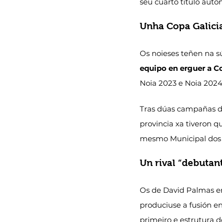
seu cuarto título auto
Unha Copa Galici
Os noieses teñen na s
equipo en erguer a C
Noia 2023 e Noia 2024
Tras dúas campañas di
provincia xa tiveron qu
mesmo Municipal dos 
Un rival “debutant
Os de David Palmas en
produciuse a fusión en
primeiro e estrutura 