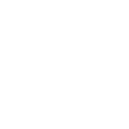
0. Noia (A Coruña)
a.com
&
s