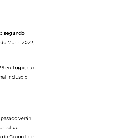
o 
segundo 
 de Marín 2022, 
25 en 
Lugo
, cuxa 
nal incluso o 
O pasado verán 
antel do 
a do Grupo I de 