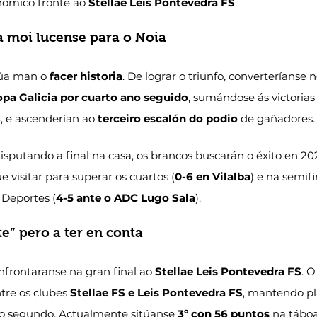
nómico fronte ao 
Stellae Leis Pontevedra FS
.
a moi lucense para o Noia
úa man o 
facer historia
. De lograr o triunfo, converteríanse n
opa Galicia por cuarto ano seguido
, sumándose ás victorias
, e ascenderían ao 
terceiro escalón do podio
 de gañadores.
sputando a final na casa, os brancos buscarán o éxito en 20
e visitar para superar os cuartos (
0-6 en Vilalba
) e na semifi
Deportes (
4-5 ante o ADC Lugo Sala
).
e” pero a ter en conta
frontaranse na gran final ao 
Stellae Leis Pontevedra FS
. 
tre os clubes 
Stellae FS e Leis Pontevedra FS
, mantendo pl
do segundo. Actualmente sitúanse 
3º con 56 puntos
 na tábo