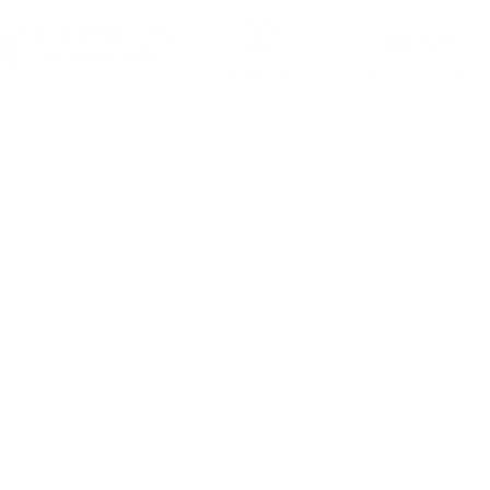
Dirección
: rúa Ca
Teléfo