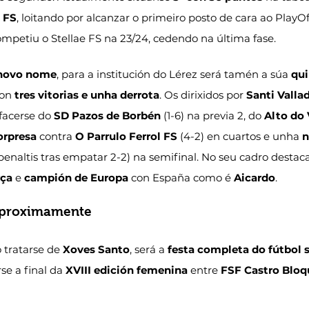
 FS
, loitando por alcanzar o primeiro posto de cara ao PlayOf
mpetiu o Stellae FS na 23/24, cedendo na última fase.
novo nome
, para a institución do Lérez será tamén a súa 
qui
on 
tres vitorias e unha derrota
. Os dirixidos por 
Santi Valla
facerse do 
SD Pazos de Borbén
 (1-6) na previa 2, do 
Alto do
orpresa
 contra 
O Parrulo Ferrol FS
 (4-2) en cuartos e unha 
n
 penaltis tras empatar 2-2) na semifinal. No seu cadro destac
rça
 e 
campión de Europa
 con España como é 
Aicardo
.
 proximamente
o tratarse de 
Xoves Santo
, será a 
festa completa do fútbol 
se a final da 
XVIII edición femenina
 entre 
FSF Castro Bloq