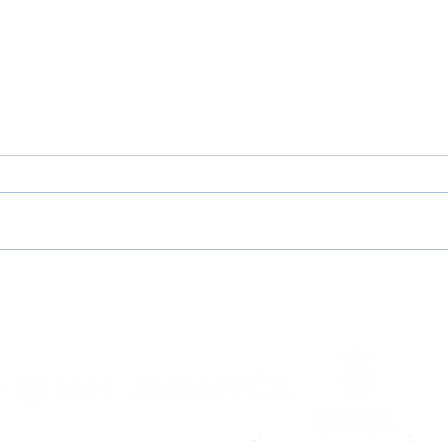
“Dixéronme que Noia é
Pre
unha familia e
202
comprobeino ao chegar”