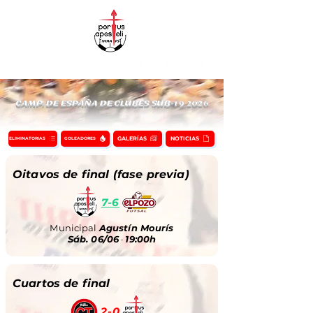
CAMP. DE ESPAÑA DE CLUBES SUB-19 2026
GALERÍAS
NOTICIAS
ELIMINATORIAS
GOLEADORES
Oitavos de final (fase previa)
7-6
Municipal
Agustín Mourís
Sáb. 06/06
·
19:00h
Cuartos de final
2-0