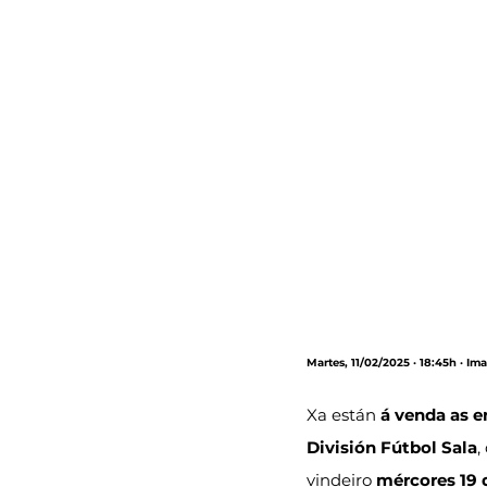
Martes, 11/02/2025 · 18:45h · Im
Xa están 
á venda as e
División Fútbol Sala
,
vindeiro 
mércores 19 