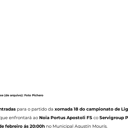
axe (de arquivo): Foto Pichero
ntradas
 para o partido da 
xornada 18 do campionato de Lig
 que enfrontará ao 
Noia Portus Apostoli FS
 co 
Servigroup P
de febreiro ás 20:00h
 no Municipal Agustín Mourís.