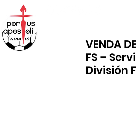
ABONOS
TENDA
VENDA DE 
FS – Serv
División F