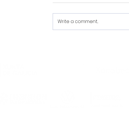
Write a comment...
Estes son os dorsais do
Noia Portus Apostoli FS
2026/2027