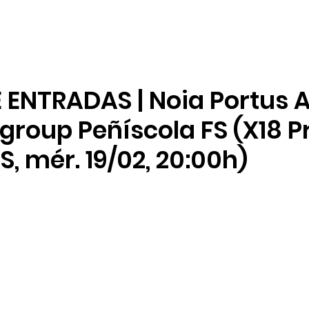
NOVAS
PLANTEL
LOCAL SOCIAL
ENTRADAS | Noia Portus A
igroup Peñíscola FS (X18 P
S, mér. 19/02, 20:00h)