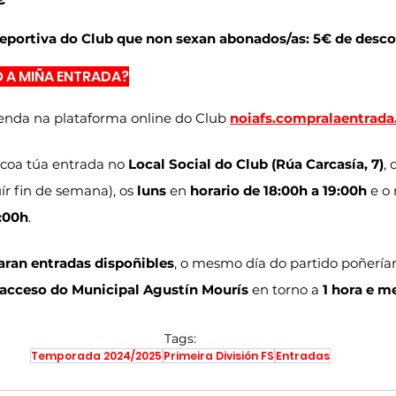
eportiva do Club que non sexan abonados/as: 5€ de desc
 A MIÑA ENTRADA?
venda na plataforma online do Club 
noiafs.compralaentrad
coa túa entrada no 
Local Social do Club (Rúa Carcasía, 7)
, 
uír fin de semana), os 
luns
 en 
horario de 18:00h a 19:00h
 e o
3:00h
.
aran entradas dispoñibles
, o mesmo día do partido poñería
 acceso do Municipal Agustín Mourís
 en torno a 
1 hora e m
Tags:
Temporada 2024/2025
Primeira División FS
Entradas