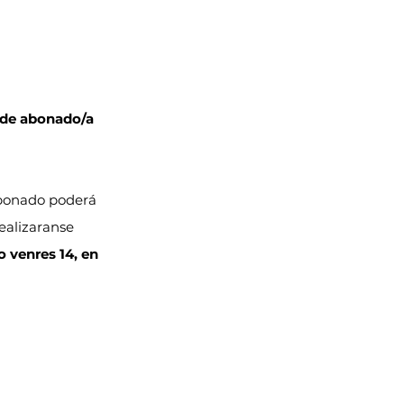
 de abonado/a
abonado poderá 
realizaranse 
o venres 14, en 