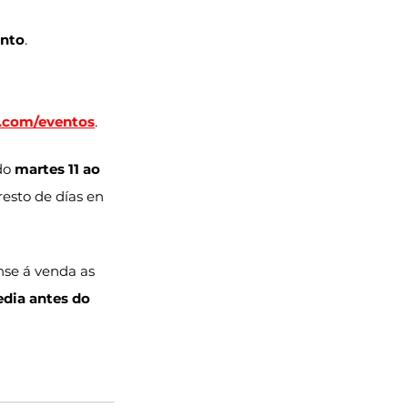
onto
.
a.com/eventos
.
do 
martes 11 ao 
 resto de días en
nse á venda as 
edia antes do 