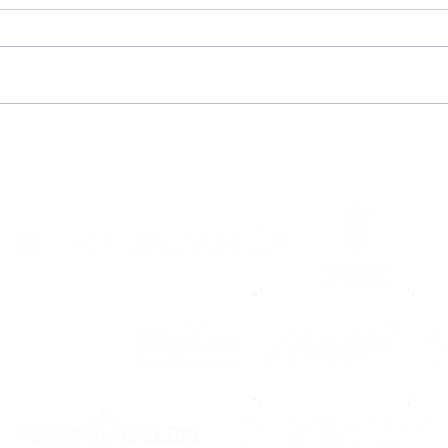
“Dixéronme que Noia é
Pre
unha familia e
202
comprobeino ao chegar”