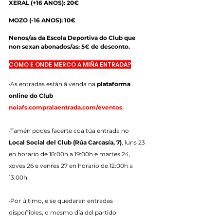
XERAL (+16 ANOS): 20€
MOZO (-16 ANOS): 10€
Nenos/as da Escola Deportiva do Club que 
non sexan abonados/as: 5€ de desconto.
COMO E ONDE MERCO A MIÑA ENTRADA?
·As entradas están á venda na 
plataforma 
online do Club 
noiafs.compralaentrada.com/eventos
.
·Tamén podes facerte coa túa entrada no 
Local Social del Club (Rúa Carcasía, 7)
, luns 23 
en horario de 18:00h a 19:00h e martes 24, 
xoves 26 e venres 27 en horario de 12:00h a 
13:00h.
·Por último, e se quedaran entradas 
dispoñibles, o mesmo día del partido 