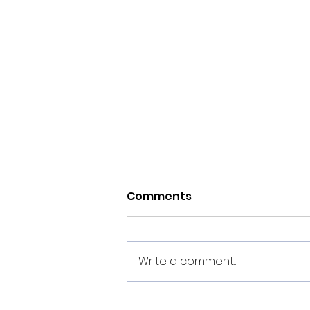
Comments
Write a comment...
Estes son os dorsais do