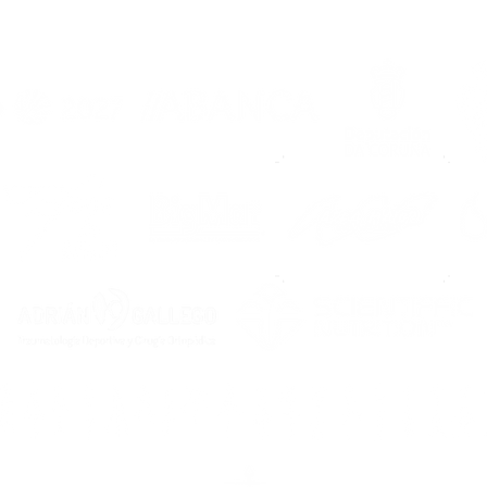
unha familia e
202
comprobeino ao chegar”