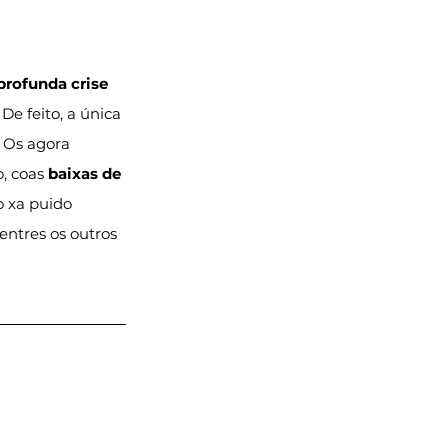
profunda crise 
e feito, a única 
. Os agora 
, coas 
baixas de 
o xa puido 
entres os outros 