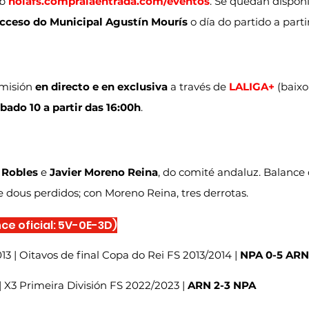
b 
noiafs.compralaentrada.com/eventos
. Se quedan dispoñi
acceso do Municipal Agustín Mourís
 o día do partido a parti
misión 
en directo e en exclusiva
 a través de 
LALIGA+
 (baixo
bado 10 a partir das 16:00h
.
 Robles
 e 
Javier Moreno Reina
, do comité andaluz. Balance 
 dous perdidos; con Moreno Reina, tres derrotas.
e oficial: 5V-0E-3D)
3 | Oitavos de final Copa do Rei FS 2013/2014 | 
NPA 0-5 ARN
| X3 Primeira División FS 2022/2023 | 
ARN 2-3 NPA