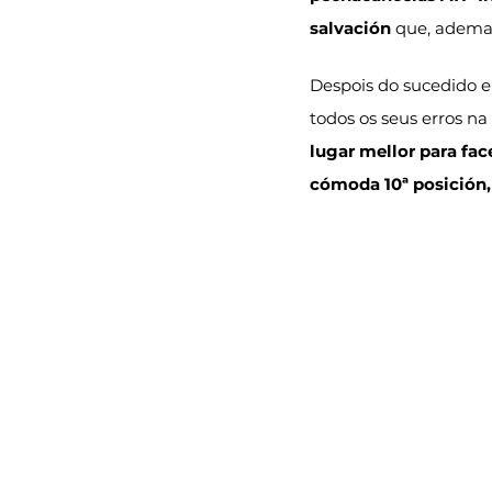
salvación
 que, ademai
Despois do sucedido e
todos os seus erros na
lugar mellor para fac
cómoda 10ª posición,