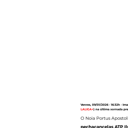
Venres, 09/01/2026 · 16:32h · Im
LALIGA+
) na última xornada pr
O Noia Portus Apostoli
pechacancelas ATP Il