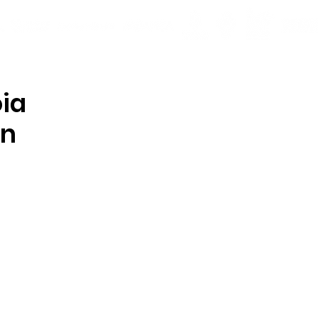
oia
ón