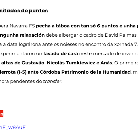
sitados de puntos
era Navarra FS 
pecha a táboa con tan só 6 puntos e unha 
ingunha relaxación
 debe albergar o cadro de David Palmas. D
ta a data lográrona ante os noieses no encontro da xornada 7
experimentaron un 
lavado de cara
 neste mercado de inverno
 
altas de Gustavão, Nicolás Tumkiewicz e Anás
. O primeir
derrota (1-5) ante Córdoba Patrimonio de la Humanidad
, m
hora pendentes do 
transfer
.
as
XynE_w8AuE