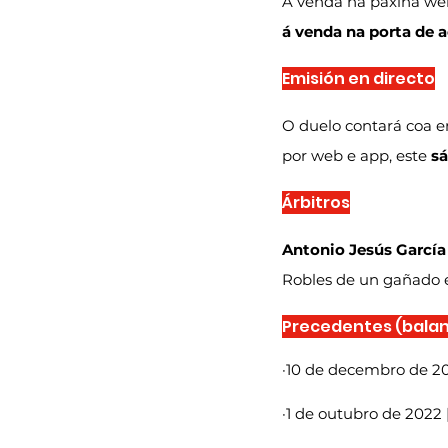
Á venda na páxina we
á venda na porta de 
Emisión en directo
O duelo contará coa e
por web e app, este 
sá
Árbitros
Antonio Jesús García
Robles de un gañado e
Precedentes (balanc
·10 de decembro de 201
·1 de outubro de 2022 