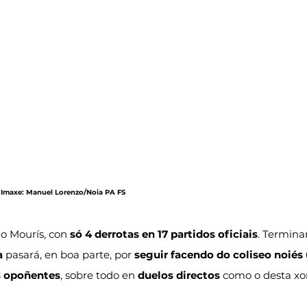
| Imaxe: Manuel Lorenzo/Noia PA FS
o Mourís, con 
só 4 derrotas en 17 partidos oficiais
. Termina
a
 pasará, en boa parte, por 
seguir facendo do coliseo noiés 
s opoñentes
, sobre todo en 
duelos directos
 como o desta xo