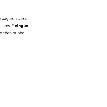
e pagaron caros 
cores. E 
ningún 
nteñen nunha 