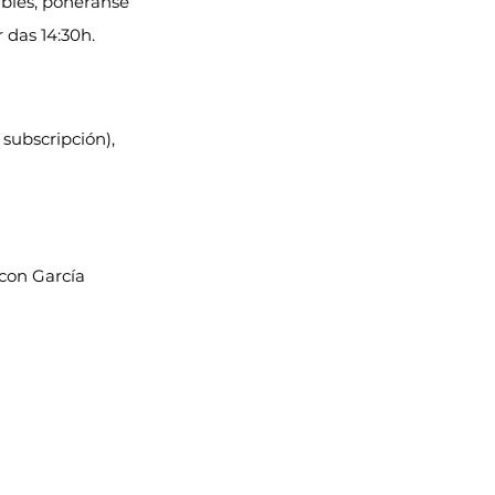
bles, poñeranse 
r das 14:30h.
 subscripción), 
con García 