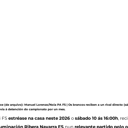
axe (de arquivo): Manuel Lorenzo/Noia PA FS | Os brancos reciben a un rival directo (sáb
evia á detención do campionato por un mes.
 FS 
estréase na casa neste 2026
 o 
sábado 10 ás 16:00h
, rec
uminación Ribera Navarra FS
 nun 
relevante partido polo 