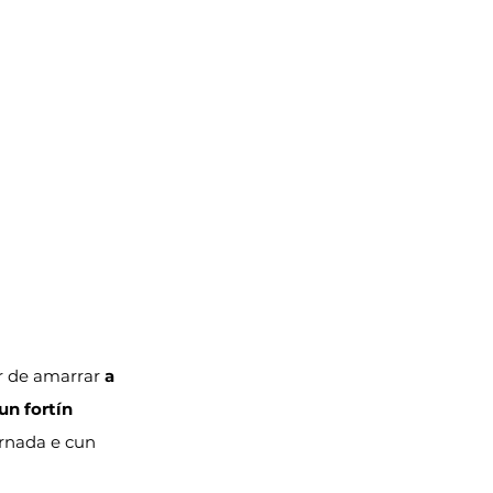
r de amarrar 
a 
un fortín 
rnada e cun 