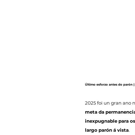
Último esforzo antes do parón 
2025 foi un gran ano n
meta da permanenci
inexpugnable para o
largo parón á vista
.