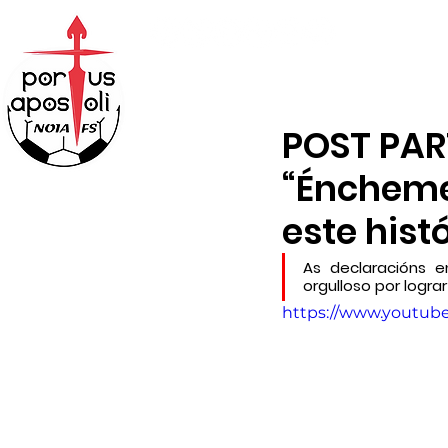
ABONOS
TENDA
POST PART
“Éncheme 
este hist
As declaracións e
orgulloso por lograr
https://www.youtu