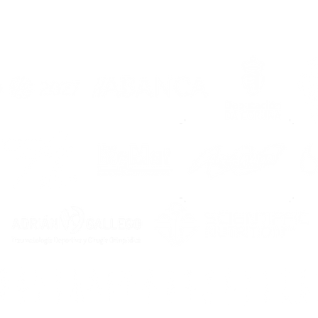
“Dixéronme que Noia é
Pre
unha familia e
202
comprobeino ao chegar”