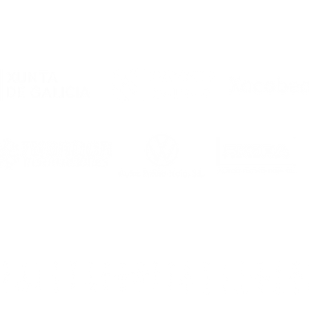
Estes son os dorsais do
Noia Portus Apostoli FS
2026/2027