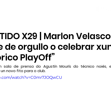
NOVAS
PLANTEL
LOCAL SOCIAL
IDO X29 | Marlon Velasco
de orgullo o celebrar xu
órico PlayOff”
n sala de prensa do Agustín Mourís do técnico noiés, 
 un novo fito para o club.
be.com/watch?v=C0mr7JOQwCU