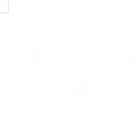
ga agosto, volve o
a