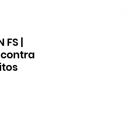
 FS |
 contra
itos