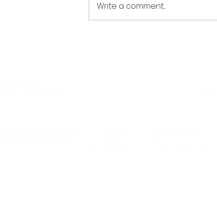
Write a comment...
“Dixéronme que Noia é
unha familia e
comprobeino ao chegar”