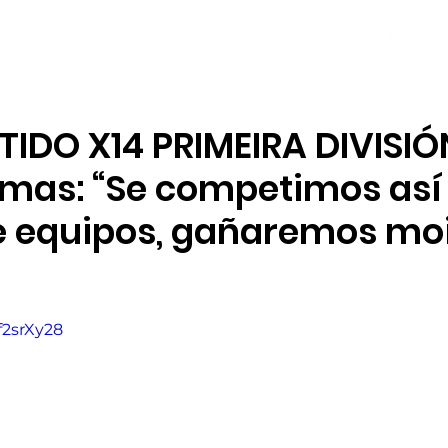
NOVAS
PLANTEL
LOCAL SOCIAL
IDO X14 PRIMEIRA DIVISIÓN
lmas: “Se competimos así
de equipos, gañaremos mo
f2srXy28