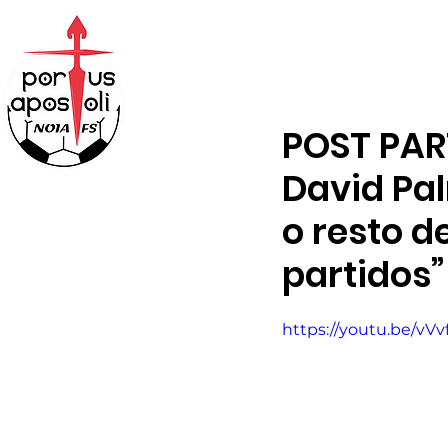
ABONOS
TENDA
POST PART
David Pa
o resto 
partidos”
https://youtu.be/vVv